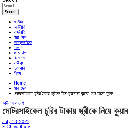
Search
Search
জাতীয়
অর্থনীতি
রাজনীতি
সারা দেশ
আন্তর্জাতিক
খেলা
জীবনযাপন
বিনোদন
ভাইরাস
ইপেপার
শিক্ষা
Home
সারা দেশ
মোটরসাইকেল চুরির টাকায় স্ত্রীকে নিয়ে কুয়াকাটা ঘুরতে এসে আটক যুবক
আইন
সারা দেশ
মোটরসাইকেল চুরির টাকায় স্ত্রীকে নিয়ে কু
July 18, 2023
S Chowdhury