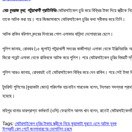
মোঃ যুবরাজ মৃধা, পটুয়াখালী প্রতিনিধিঃ
মোটরসাইকেল চুরি করে বিক্রির টাকা দিয়ে স্ত্রীকে 
তাকে আটক করা হয়। পরে জিজ্ঞাসাবাদে মোটরসাইকেল চুরির কথা স্বীকার করে তিনি।
আটক রাকিব বরিশাল বন্দরের দিনারের পোল এলাকার বাসিন্দা দেলোয়ারের ছেলে।
পুলিশ জানায়, রোববার (১৫ জুলাই) পটুয়াখালী সদরের কাজীপাড়া এলাকা থেকে ইঞ্জিনিয়ার
জিরো পয়েন্ট এলাকা থেকে রাকিবকে আটক করে পুলিশ। পরে মোটরসাইকেল চুরির বিষয়টি স
পুলিশ আরও জানায়, রোববারই ওই মোটরসাইকেল বিক্রি করে দেন রাকিব। পরে সেই টাকা দিয়ে 
ট্যুরিস্ট পুলিশের (কুয়াকাটা জোন) পরিদর্শক হাচনাইন পারভেজ বলেন, টহলরত সদস্যরা প্রাথ
হয়েছে।
মহিপুর থানার ভারপ্রাপ্ত কর্মকর্তা (ওসি) ফেরদৌস আলম খান বলেন, রাতেই মোটরসাইকেলটি 
Tags:
মোটরসাইকেল চুরির টাকায় স্ত্রীকে নিয়ে কুয়াকাটা ঘুরতে এসে আটক যুবক
Post
ঈশ্বরদী রেল গেটে জনসাধারণের ভোগান্তি চরমে