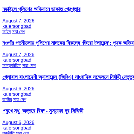
নড়াইলে পুলিশের অভিযানে ডাকাত গ্রেপ্তার
August 7, 2026
kalersongbad
আইন
সারা দেশ
নওগাঁর পত্নীতলায় পুলিশের মাদকের বিরুদ্ধে ‘জিরো টলারেন্স’: পৃথক অভি
August 7, 2026
kalersongbad
আন্তর্জাতিক
সারা দেশ
গ্লোবাল বাংলাদেশী অ্যালায়েন্স (জিবিএ) সাংবাদিক সম্মেলনে নির্বাহী নেতৃত্ব
August 6, 2026
kalersongbad
জাতীয়
সারা দেশ
“মুখে মধু, অন্তরে বিষ”- মুস্তাফা নূর সিদ্দিকী
August 6, 2026
kalersongbad
রাজনীতি
সারা দেশ