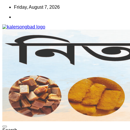
Skip
Friday, August 7, 2026
to
content
www.kalersongbad.com
কালের সংবাদ