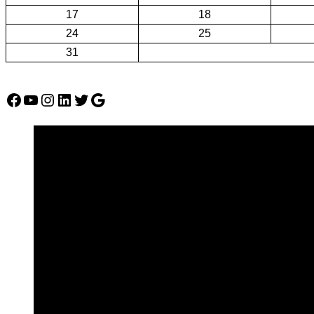
17
18
24
25
31
Facebook
YouTube
Instagram
LinkedIn
Twitter
Google