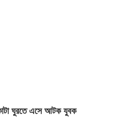
য়াকাটা ঘুরতে এসে আটক যুবক