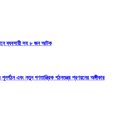
যানে ব্যবসায়ী সহ ৮ জন আটক
 পুনর্গঠন এবং নতুন গণতান্ত্রিক গঠনতন্ত্র প্রণয়নের অঙ্গীকার