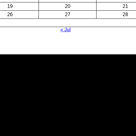
19
20
21
26
27
28
« Jul