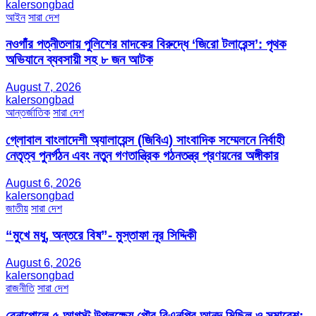
kalersongbad
আইন
সারা দেশ
নওগাঁর পত্নীতলায় পুলিশের মাদকের বিরুদ্ধে ‘জিরো টলারেন্স’: পৃথক
অভিযানে ব্যবসায়ী সহ ৮ জন আটক
August 7, 2026
kalersongbad
আন্তর্জাতিক
সারা দেশ
গ্লোবাল বাংলাদেশী অ্যালায়েন্স (জিবিএ) সাংবাদিক সম্মেলনে নির্বাহী
নেতৃত্ব পুনর্গঠন এবং নতুন গণতান্ত্রিক গঠনতন্ত্র প্রণয়নের অঙ্গীকার
August 6, 2026
kalersongbad
জাতীয়
সারা দেশ
“মুখে মধু, অন্তরে বিষ”- মুস্তাফা নূর সিদ্দিকী
August 6, 2026
kalersongbad
রাজনীতি
সারা দেশ
বেনাপোলে ৫ আগস্ট উপলক্ষ্যে পৌর বিএনপির আনন্দ মিছিল ও সমাবেশ: