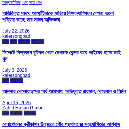
আন্তর্জাতিক
খেলা
সারা দেশ
অতিরিক্ত সময়ে আর্জেন্টিনাকে হারিয়ে বিশ্বচ্যাম্পিয়ন স্পেন: তরুণ
শক্তির কাছে হার মানল অভিজ্ঞতা
July 22, 2026
kalersongbad
খেলা
মৃত্যু
সারা খবর
সারা দেশ
সিলেটে বিশ্বকাপ ফুটবল খেলা দেখাকে কেন্দ্র করে ভাইয়ের হাতে ভাই
খুন
July 3, 2026
kalersongbad
খেলা
সারা দেশ
আনসার খেলোয়াড়দের অর্থ আত্মসাৎ: অভিযুক্ত রায়হান, কোরবান ও নির্মল
April 16, 2026
Zahid Hasan Rimon
খেলা
সারা খবর
সারা দেশ
বেনাপোলের ক্রীড়াঙ্গন উন্নয়নে পৌর প্রশাসনের সহযোগিতার আশ্বাস