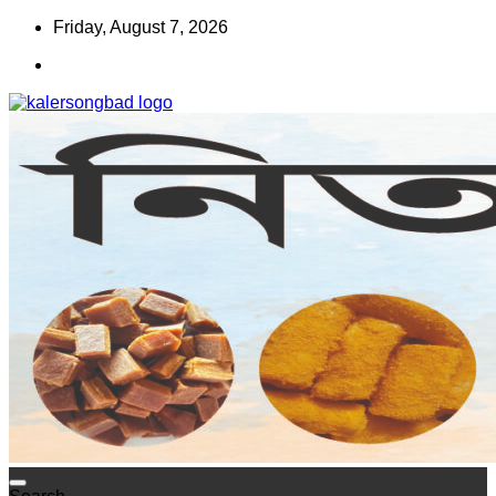
Skip
Friday, August 7, 2026
to
content
www.kalersongbad.com
কালের সংবাদ