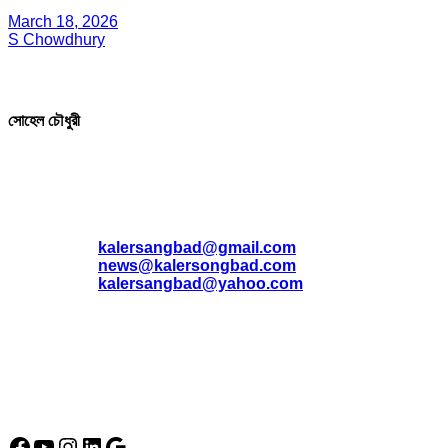
March 18, 2026
S Chowdhury
সম্পাদক ও প্রকাশক
সোহেল চৌধুরী
যোগাযোগ
* ই-মেইল:
*
kalersangbad@gmail.com
*
news@kalersongbad.com
*
kalersangbad@yahoo.com
*
ফোন: 02-48952778
*
মোবাইল : 01842-192270
*
হাউস# ৩২, সড়ক# ৬/বি, সেক্টর# ১২, উত্তরা, ঢাকা-১২৩০, বাংলাদেশ।
Social Media Icon
Facebook
YouTube
Instagram
LinkedIn
Google