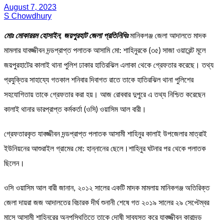
August 7, 2023
S Chowdhury
মোঃ মোকাররম হোসাইন, জয়পুরহাট জেলা প্রতিনিধিঃ
মানিকগঞ্জ জেলা আদালতে মাদক
মামলার যাবজ্জীবন দন্ডপ্রাপ্ত পলাতক আসামি মো: শাহিনুরকে (৩৫) সাজা ওয়ারেন্ট মূলে
জয়পুরহাটের কালাই থানা পুলিশ ঢাকার হাতিরঝিল এলাকা থেকে গ্রেফতার করেছে। তথ্য
প্রযুক্তির সাহায্যে গতকাল শনিবার দিবাগত রাতে তাকে হাতিরঝিল থানা পুলিশের
সহযোগিতায় তাকে গ্রেফতার করা হয়। আজ রোববার দুপুরে এ তথ্য নিশ্চিত করেছেন
কালাই থানার ভারপ্রাপ্ত কর্মকর্তা (ওসি) ওয়াসিম আল বারী।
গ্রেফতারকৃত যাবজ্জীবন দন্ডপ্রাপ্ত পলাতক আসামী শাহিনুর কালাই উপজেলার মাত্রাই
ইউনিয়নের আশুরাইল গ্রামের মো: হান্নানের ছেলে।শাহিনুর ঘটনার পর থেকে পলাতক
ছিলেন।
ওসি ওয়াসিম আল বারী জানান, ২০১২ সালের একটি মাদক মামলায় মানিকগঞ্জ অতিরিক্ত
জেলা দায়রা জজ আদালতের বিচারক দীর্ঘ শুনানী শেষে গত ২০১৯ সালের ২৯ সেপ্টেম্বর
মাসে আসামী শাহিনুরের অনুপস্থিতিতে তাকে দোষী সাব্যস্ত করে যাবজ্জীবন কারাদন্ড