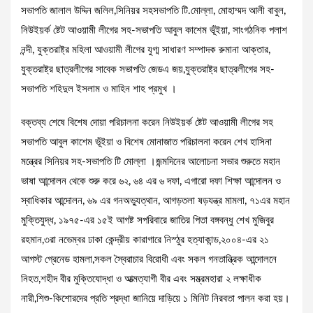
সভাপতি জালাল উদ্দিন জলিল,সিনিয়র সহসভাপতি টি.মোল্লা, মোহাম্মদ আলী বাবুল,
নিউইয়র্ক ষ্টেট আওয়ামী লীগের সহ-সভাপতি আবুল কাশেম ভূঁইয়া, সাংগঠনিক পলাশ
নন্দী, যুক্তরাষ্ট্র মহিলা আওয়ামী লীগের যুগ্ম সাধারণ সম্পাদক রুমানা আক্তার,
যুক্তরাষ্ট্র ছাত্রলীগের সাবেক সভাপতি জেডএ জয়,যুক্তরাষ্ট্র ছাত্রলীগের সহ-
সভাপতি শহিদুল ইসলাম ও মাহিন শাহ প্রমুখ ।
বক্তব্য শেষে বিশেষ দোয়া পরিচালনা করেন নিউইয়র্ক ষ্টেট আওয়ামী লীগের সহ
সভাপতি আবুল কাশেম ভূঁইয়া ও বিশেষ মোনাজাত পরিচালনা করেন শেখ হাসিনা
মন্ত্রের সিনিয়র সহ-সভাপতি টি মোল্লা ।জন্মদিনের আলোচনা সভার শুরুতে মহান
ভাষা আন্দোলন থেকে শুরু করে ৬২, ৬৪ এর ৬ দফা, এগারো দফা শিক্ষা আন্দোলন ও
স্বাধিকার আন্দোলন, ৬৯ এর গনঅভ্যুত্থান, আগড়তলা ষড়যন্ত্র মামলা, ৭১এর মহান
মুক্তিযুদ্ধ, ১৯৭৫-এর ১৫ই আগষ্ট সপরিবারে জাতির পিতা বঙ্গবন্ধু শেখ মুজিবুর
রহমান,৩রা নভেম্বর ঢাকা কেন্দ্রীয় কারাগারে নিস্ঠুর হত্যাকান্ড,২০০৪-এর ২১
আগস্ট গ্রেনেড হামলা,সকল স্বৈরাচার বিরোধী এবং সকল গনতান্ত্রিক আন্দোলনে
নিহত,শহীদ বীর মুক্তিযোদ্ধা ও আত্মত্যাগী বীর এবং সম্ভ্রমহারা ২ লক্ষাধীক
নারী,শিশু-কিশোরদের প্রতি শ্রদ্ধা জানিয়ে দাড়িয়ে ১ মিনিট নিরবতা পালন করা হয়।