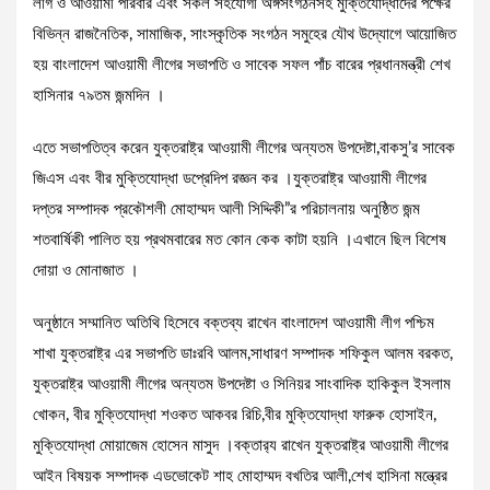
লীগ ও আওয়ামী পরিবার এবং সকল সহযোগী অঙ্গসংগঠনসহ মুক্তিযোদ্ধাদের পক্ষের
বিভিন্ন রাজনৈতিক, সামাজিক, সাংস্কৃতিক সংগঠন সমুহের যৌথ উদ্যোগে আয়োজিত
হয় বাংলাদেশ আওয়ামী লীগের সভাপতি ও সাবেক সফল পাঁচ বারের প্রধানমন্ত্রী শেখ
হাসিনার ৭৯তম জন্মদিন ।
এতে সভাপতিত্ব করেন যুক্তরাষ্ট্র আওয়ামী লীগের অন্যতম উপদেষ্টা,বাকসু’র সাবেক
জিএস এবং বীর মুক্তিযোদ্ধা ডপ্রেদিপ রজ্ঞন কর ।যুক্তরাষ্ট্র আওয়ামী লীগের
দপ্তর সম্পাদক প্রকৌশলী মোহাম্মদ আলী সিদ্দিকী”র পরিচালনায় অনুষ্ঠিত জন্ম
শতবার্ষিকী পালিত হয় প্রথমবারের মত কোন কেক কাটা হয়নি ।এখানে ছিল বিশেষ
দোয়া ও মোনাজাত ।
অনুষ্ঠানে সম্মানিত অতিথি হিসেবে বক্তব্য রাখেন বাংলাদেশ আওয়ামী লীগ পশ্চিম
শাখা যুক্তরাষ্ট্র এর সভাপতি ডাঃরবি আলম,সাধারণ সম্পাদক শফিকুল আলম বরকত,
যুক্তরাষ্ট্র আওয়ামী লীগের অন্যতম উপদেষ্টা ও সিনিয়র সাংবাদিক হাকিকুল ইসলাম
খোকন, বীর মুক্তিযোদ্ধা শওকত আকবর রিচি,বীর মুক্তিযোদ্ধা ফারুক হোসাইন,
মুক্তিযোদ্ধা মোয়াজেম হোসেন মাসুদ ।বক্তার‍্য রাখেন যুক্তরাষ্ট্র আওয়ামী লীগের
আইন বিষয়ক সম্পাদক এডভোকেট শাহ মোহাম্মদ বখতির আলী,শেখ হাসিনা মন্ত্রের