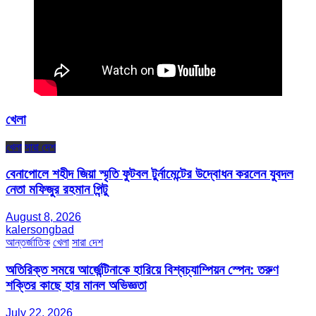
খেলা
খেলা
সারা দেশ
বেনাপোলে শহীদ জিয়া স্মৃতি ফুটবল টুর্নামেন্টের উদ্বোধন করলেন যুবদল
নেতা মফিজুর রহমান পিন্টু
August 8, 2026
kalersongbad
আন্তর্জাতিক
খেলা
সারা দেশ
অতিরিক্ত সময়ে আর্জেন্টিনাকে হারিয়ে বিশ্বচ্যাম্পিয়ন স্পেন: তরুণ
শক্তির কাছে হার মানল অভিজ্ঞতা
July 22, 2026