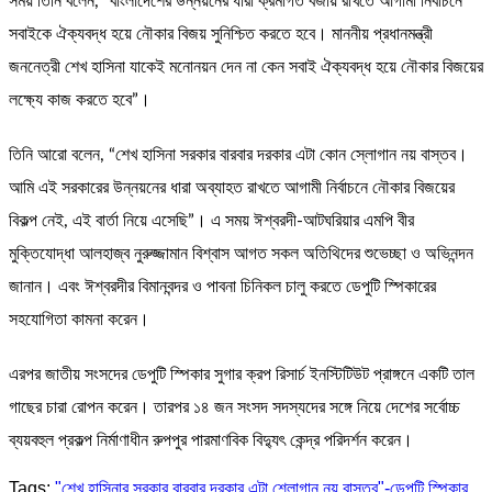
সময় তিনি বলেন, “বাংলাদেশের উন্নয়নের ধারা ক্রমাগত বজায় রাখতে আগামী নির্বাচনে
সবাইকে ঐক্যবদ্ধ হয়ে নৌকার বিজয় সুনিশ্চিত করতে হবে। মাননীয় প্রধানমন্ত্রী
জননেত্রী শেখ হাসিনা যাকেই মনোনয়ন দেন না কেন সবাই ঐক্যবদ্ধ হয়ে নৌকার বিজয়ের
লক্ষ্যে কাজ করতে হবে”।
তিনি আরো বলেন, “শেখ হাসিনা সরকার বারবার দরকার এটা কোন স্লোগান নয় বাস্তব।
আমি এই সরকারের উন্নয়নের ধারা অব্যাহত রাখতে আগামী নির্বাচনে নৌকার বিজয়ের
বিকল্প নেই, এই বার্তা নিয়ে এসেছি”। এ সময় ঈশ্বরদী-আটঘরিয়ার এমপি বীর
মুক্তিযোদ্ধা আলহাজ্ব নুরুজ্জামান বিশ্বাস আগত সকল অতিথিদের শুভেচ্ছা ও অভিনন্দন
জানান। এবং ঈশ্বরদীর বিমানবন্দর ও পাবনা চিনিকল চালু করতে ডেপুটি স্পিকারের
সহযোগিতা কামনা করেন।
এরপর জাতীয় সংসদের ডেপুটি স্পিকার সুগার ক্রপ রিসার্চ ইনস্টিটিউট প্রাঙ্গনে একটি তাল
গাছের চারা রোপন করেন। তারপর ১৪ জন সংসদ সদস্যদের সঙ্গে নিয়ে দেশের সর্বোচ্চ
ব্যয়বহুল প্রকল্প নির্মাণাধীন রুপপুর পারমাণবিক বিদ্যুৎ কেন্দ্র পরিদর্শন করেন।
Tags:
"শেখ হাসিনার সরকার বারবার দরকার এটা শ্লোগান নয় বাস্তব"-ডেপুটি স্পিকার