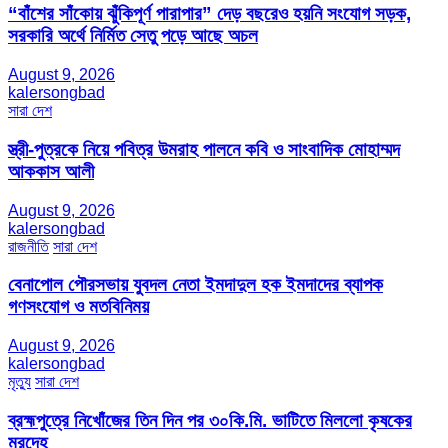
“বাঁশের সাঁকোয় ঝুঁকিপূর্ণ পারাপার” দেড় বছরেও হয়নি সংযোগ সড়ক,
সরকারি অর্থে নির্মিত সেতু পড়ে আছে অচল
August 9, 2026
kalersongbad
সারা দেশ
স্ত্রী-পুত্রকে নিয়ে পবিত্র উমরাহ পালনে কবি ও সাংবাদিক মোহাম্মদ
আককাস আলী
August 9, 2026
kalersongbad
রাজনীতি
সারা দেশ
বেনাপোল পৌরসভায় যুবদল নেতা ইমদাদুল হক ইমদাদের ব্যাপক
গণসংযোগ ও মতবিনিময়
August 9, 2026
kalersongbad
মৃত্যু
সারা দেশ
ব্রহ্মপুত্রে নিখোঁজের তিন দিন পর ৩০কি.মি. ভাটিতে মিললো কৃষকের
মরদেহ