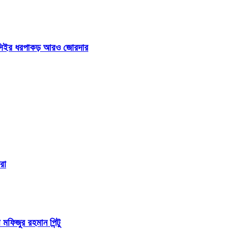
 আইসিইর ধরপাকড় আরও জোরদার
রা
 মফিজুর রহমান পিন্টু