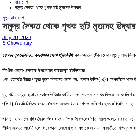
সারা দেশ
সমুদ্র সৈকত থেকে পৃথক দুটি মৃতদেহ উদ্ধার
মৃত্যু
সারা দেশ
সমুদ্র সৈকত থেকে পৃথক দুটি মৃতদেহ উদ্ধার
July 20, 2023
S Chowdhury
কে এম নুর মোহাম্মদ, কক্সবাজার জেলা প্রতিনিধি:
কক্সবাজারের টেকনাফের সমুদ্রে মাছ শি
নিখোঁজ জেলে-টেকনাফ উপজেলার বাহারছড়া ইউনিয়নের
৫নং ওয়ার্ডের মিয়ার পাড়ার নুরুল আলমের ছেলে মো. হেলাল উদ্দিন(২৫)। অপরদিকে শাহপর
বৃহস্পতিবার (২০ জুলাই) সকালে উখিয়ার জালিয়াপালং সংলগ্ন সাগরের কিনারা থেকে নিখোঁ
পুলিশ। বিষয়টি নিশ্চিত করেন টেকনাফ মডেল থানার নবাগত অফিসার ইনচার্জ (ওসি) মোহাম
ওসি মোহাম্মদ জোবাইর সৈয়দ উদ্ধার হওয়া ভিকটিম জেলের পিতা নুরুল আলমের বরাত দিয়ে
উদ্দিন আসতে পারেনি বলে ফিরে আসা জেলেরা তার পিতাকে জানায়।পরবর্তীতে বিভিন্ন জায়গা