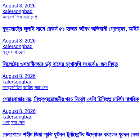
August 8, 2026
kalersongbad
আন্তর্জাতিক
সারা দেশ
যুক্তরাষ্ট্রে জুলাই মাসে রেকর্ড ৫১ হাজার অবৈধ অভিবাসী গ্রেপ্তার,
August 8, 2026
kalersongbad
মৃত্যু
সারা দেশ
সিলেটের ওসমানীনগরে দুই বাসের মুখোমুখি সংঘর্ষে ৮ জন নিহত
August 8, 2026
kalersongbad
আন্তর্জাতিক
জাতীয়
সারা দেশ
শেয়ারবাজার নয়, নিত্যপ্রয়োজনীয় খরচ নিয়েই বেশি চিন্তিত মার্কিন নাগরিক
August 8, 2026
kalersongbad
খেলা
সারা দেশ
বেনাপোলে শহীদ জিয়া স্মৃতি ফুটবল টুর্নামেন্টের উদ্বোধন করলেন যুবদল নেতা