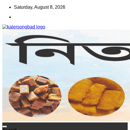
Skip
Saturday, August 8, 2026
to
content
www.kalersongbad.com
কালের সংবাদ