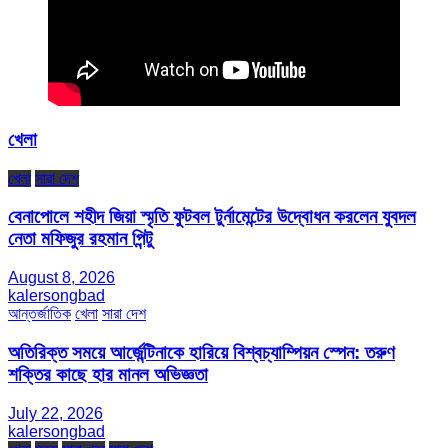
খেলা
খেলা
সারা দেশ
বেনাপোলে শহীদ জিয়া স্মৃতি ফুটবল টুর্নামেন্টের উদ্বোধন করলেন যুবদল
নেতা মফিজুর রহমান পিন্টু
August 8, 2026
kalersongbad
আন্তর্জাতিক
খেলা
সারা দেশ
অতিরিক্ত সময়ে আর্জেন্টিনাকে হারিয়ে বিশ্বচ্যাম্পিয়ন স্পেন: তরুণ
শক্তির কাছে হার মানল অভিজ্ঞতা
July 22, 2026
kalersongbad