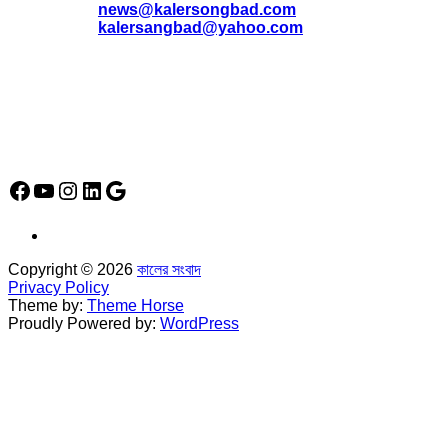
*
news@kalersongbad.com
*
kalersangbad@yahoo.com
*
ফোন: 02-48952778
*
মোবাইল : 01842-192270
*
হাউস# ৩২, সড়ক# ৬/বি, সেক্টর# ১২, উত্তরা, ঢাকা-১২৩০, বাংলাদেশ।
Social Media Icon
Facebook
YouTube
Instagram
LinkedIn
Google
Copyright © 2026
কালের সংবাদ
Privacy Policy
Theme by:
Theme Horse
Proudly Powered by:
WordPress