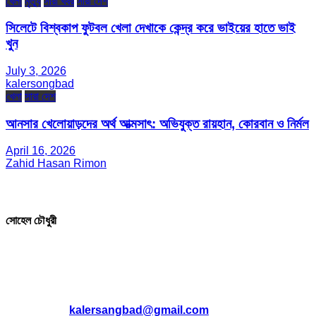
খেলা
মৃত্যু
সারা খবর
সারা দেশ
সিলেটে বিশ্বকাপ ফুটবল খেলা দেখাকে কেন্দ্র করে ভাইয়ের হাতে ভাই
খুন
July 3, 2026
kalersongbad
খেলা
সারা দেশ
আনসার খেলোয়াড়দের অর্থ আত্মসাৎ: অভিযুক্ত রায়হান, কোরবান ও নির্মল
April 16, 2026
Zahid Hasan Rimon
সম্পাদক ও প্রকাশক
সোহেল চৌধুরী
যোগাযোগ
* ই-মেইল:
*
kalersangbad@gmail.com