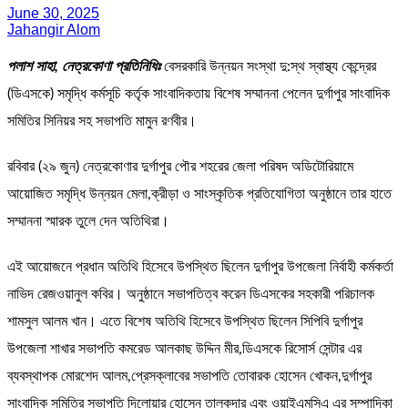
June 30, 2025
Jahangir Alom
পলাশ সাহা, নেত্রকোণা প্রতিনিধিঃ
বেসরকারি উন্নয়ন সংস্থা দু:স্থ স্বাস্থ্য কেন্দ্রের
(ডিএসকে) সমৃদ্ধি কর্মসূচি কর্তৃক সাংবাদিকতায় বিশেষ সম্মাননা পেলেন দুর্গাপুর সাংবাদিক
সমিতির সিনিয়র সহ সভাপতি মামুন রণবীর।
রবিবার (২৯ জুন) নেত্রকোণার দুর্গাপুর পৌর শহরের জেলা পরিষদ অডিটোরিয়ামে
আয়োজিত সমৃদ্ধি উন্নয়ন মেলা,ক্রীড়া ও সাংস্কৃতিক প্রতিযোগিতা অনুষ্ঠানে তার হাতে
সম্মাননা স্মারক তুলে দেন অতিথিরা।
এই আয়োজনে প্রধান অতিথি হিসেবে উপস্থিত ছিলেন দুর্গাপুর উপজেলা নির্বাহী কর্মকর্তা
নাভিদ রেজওয়ানুল কবির। অনুষ্ঠানে সভাপতিত্ব করেন ডিএসকের সহকারী পরিচালক
শামসুল আলম খান। এতে বিশেষ অতিথি হিসেবে উপস্থিত ছিলেন সিপিবি দুর্গাপুর
উপজেলা শাখার সভাপতি কমরেড আলকাছ উদ্দিন মীর,ডিএসকে রিসোর্স সেন্টার এর
ব্যবস্থাপক মোরশেদ আলম,প্রেসক্লাবের সভাপতি তোবারক হোসেন খোকন,দুর্গাপুর
সাংবাদিক সমিতির সভাপতি দিলোয়ার হোসেন তালুকদার এবং ওয়াইএমসিএ এর সম্পাদিকা