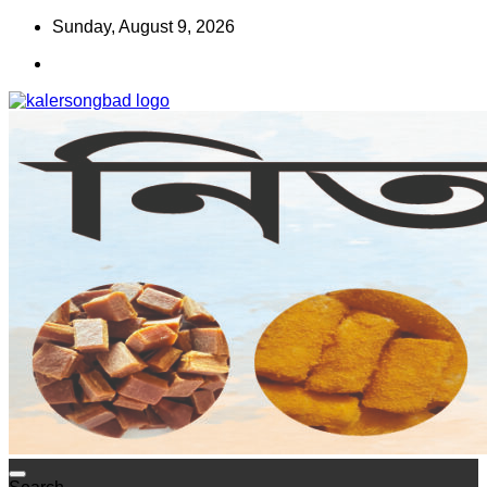
Skip
Sunday, August 9, 2026
to
content
www.kalersongbad.com
কালের সংবাদ