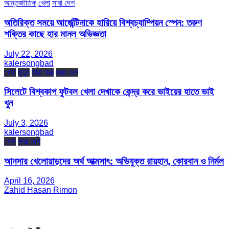
আন্তর্জাতিক
খেলা
সারা দেশ
অতিরিক্ত সময়ে আর্জেন্টিনাকে হারিয়ে বিশ্বচ্যাম্পিয়ন স্পেন: তরুণ
শক্তির কাছে হার মানল অভিজ্ঞতা
July 22, 2026
kalersongbad
খেলা
মৃত্যু
সারা খবর
সারা দেশ
সিলেটে বিশ্বকাপ ফুটবল খেলা দেখাকে কেন্দ্র করে ভাইয়ের হাতে ভাই
খুন
July 3, 2026
kalersongbad
খেলা
সারা দেশ
আনসার খেলোয়াড়দের অর্থ আত্মসাৎ: অভিযুক্ত রায়হান, কোরবান ও নির্মল
April 16, 2026
Zahid Hasan Rimon
সম্পাদক ও প্রকাশক