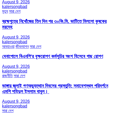
August 9, 2026
kalersongbad
মৃত্যু
সারা দেশ
ব্রহ্মপুত্রে নিখোঁজের তিন দিন পর ৩০কি.মি. ভাটিতে মিললো কৃষকের
মরদেহ
August 9, 2026
kalersongbad
আবহাওয়া
জীবনযাপন
সারা দেশ
বেনাপোলে বিএনপি’র বৃক্ষরোপণ কর্মসূচির অংশ হিসেবে গাছ রোপণ
August 9, 2026
kalersongbad
রাজনীতি
সারা দেশ
ভাঙ্গায় জুলাই গণঅভ্যুত্থান দিবসের প্রস্তুতি: সমাবেশস্থল পরিদর্শনে
এমপি শহিদুল ইসলাম বাবুল। ​
August 9, 2026
kalersongbad
সারা দেশ