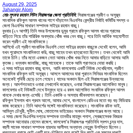
August 29, 2025
Jahangir Alom
মোঃ লুৎফর রহমান লিটন সিরাজগঞ্জ জেলা প্রতিনিধি
: সিরাজগঞ্জের প্রবীণ ও অসুস্থ্য
সাংবাদিক রফিকুল আলম খানের পাশে দাঁড়ালেন বিএনপির কেন্দ্রীয় নির্বাহি কমিটির সদস্য ও
জেলা বিএনপির সাধারণ সম্পাদক সাইদুর রহমান বাচ্চু।
বুধবার (২৭ আগষ্ট) তিনি সদর উপজেলার ডুমুর গ্রামে রফিকুল আলম খানের গ্রামের
বাড়িতে গিয়ে তাঁর শারিরিক অবস্থার খোঁজ খবর নেন বাচ্চু। পরে তিনি আর্থিক সহযোগীতা
করেন প্রবীণ এই সাংবাদিককে।
আশির্ধো এই প্রবীণ সাংবাদিক বিএনপি নেতা সাইদুর রহমান বাচ্চুকে দেখেই বলেন, আমি
যখন পুরোদমে সাংবাদিকতা করি, বাচ্চু সাহেব তখন ছাত্রনেতা ছিলেন। তখন থেকেই আমি
তাকে চিনি। তাঁর মতো একজন নেতা আমার খোঁজ খবর নিতে আমার বাড়িতে আসায় আমি
কৃতজ্ঞ। ধন্যবাদ জানাচ্ছি, বাচ্চু সাহেবকে। তাকে আমি প্রাণভরে দোয়া করছি।
এ সময় সাইদুর রহমান বাচ্চু বলেন, আমি কালবেলায় একটি নিউজ দেখেছিলাম, প্রবীণ
সাংবাদিক রফিকুল ভাই অসুস্থ্য। আসলে আমাদের যারা পুরাতন সিনিয়র সাংবাদিক ছিলেন
অনেকেই পৃথিবী ছেড়ে চলে গেছেন। যাদের অবদান ছিল এই সিরাজগঞ্জের উন্নয়নের
জন্য। আদর্শগতভাবে ওনারা লেখালেখি করেছেন, ওনারা সিরাজগঞ্জের আলোকিত মানুষ।
কালবেলার ওই নিউজটি দেখে উদ্বুদ্ধ হয়ে এ রকম আলোকিত সংবাদিক রফিকুল আলম
খানকে দেখার জন্য এসেছি। তিনি একাকি ও অসহায় জীবনযাপন করেছেন।
রফিকুল ইসলাম খান প্রথম আলো, আমার দেশে, বাংলাদেশ রেডিওর মতো বড় বড় মিডিয়ায়
কাজ করেছেন। তিনি আদর্শের সঙ্গেই সাংবাদিকতা করেছেন। সাংবাদিক রউফ ভাই,
আমিনুল চৌধুরী, সুনীল ঘোষ, মোতালেব ভাইয়েরও অবদান সিরাজগঞ্জের জন্য আছে।
এ সময় জেলা বিএনপির দপ্তর সম্পাদক তানভীর মাহমুদ পলাশ, স্বেচ্ছাসেবক বিষয়ক
সম্পাদক আনোয়ার হোসেন রাজেশ, কালবেলা’র সিরাজগঞ্জ প্রতিনিধি স্বপন চন্দ্র দাস,
বহুলী সাবেক সাধারণ সম্পাদক হায়দার আলীসহ অন্যান্য নেতৃবৃন্দ উপস্থিত ছিলেন।
প্রত্যন্ত গ্রামে ছোট একটি ঘরে চৌকিতে শুয়ে বসেই দিন কাটে এক সময়ের দাপুটে