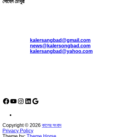
সোহেল চৌধুরী
যোগাযোগ
* ই-মেইল:
*
kalersangbad@gmail.com
*
news@kalersongbad.com
*
kalersangbad@yahoo.com
*
ফোন: 02-48952778
*
মোবাইল : 01842-192270
*
হাউস# ৩২, সড়ক# ৬/বি, সেক্টর# ১২, উত্তরা, ঢাকা-১২৩০, বাংলাদেশ।
Social Media Icon
Facebook
YouTube
Instagram
LinkedIn
Google
Copyright © 2026
কালের সংবাদ
Privacy Policy
Theme by:
Theme Horse