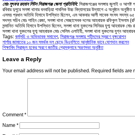
মোঃ লুৎফর রহমান লিটন সিরাজগঞ্জ জেলা প্রতিনিধি:
সিরাজগঞ্জের সলঙ্গায় জুলাই ও আগষ্ট 
রবিবার দুপুরে সলঙ্গা থানার বনবাড়িয়া পাবলিক উচ্চ বিদ্যালয়ের উদ্যাগে এ অনুষ্ঠান অনুষ্ঠি
এসময় প্রধান অতিথি হিসাবে উপস্থিত ছিলেন, এম আকবার আলী সাবেক সংসদ সদস্য ৬৫ সিরা
সদস্য সচিব মোঃ শাহিন রেজা, সলঙ্গা থানা সেচ্ছাসেবক দলের আহবায়ক রফিকুল ইসলাম (র
সন্মানিত অতিথি হিসাবে উপস্থিত ছিলেন, সলঙ্গা থানা যুবদলের সিনিয়র যুগ্ম আহবায়ক মোঃ
সলঙ্গা থানা যুবদলের যুগ্ম আহবায়ক মোঃ সেলিম এলাইহী, সলঙ্গা থানা যুবদলের যুগ্ন আহ
Tags:
কর্মসূচি ও অভিভাবক সমাবেশ
,
সিরাজগঞ্জ সলঙ্গায় শহীদদের স্বরণে বৃক্ষরোপন
Post
শার্শায় জামাতের ১০ জন সমর্থক দল ছেড়ে বিএনপিতে আনুষ্ঠানিক ভাবে যোগদান করলেন
শিক্ষাবিদ সিরাজুল হকের স্মরণে জাতীয় প্রেসক্লাবে স্মরণসভা অনুষ্ঠিত
navigation
Leave a Reply
Your email address will not be published.
Required fields are
Comment
*
Name
*