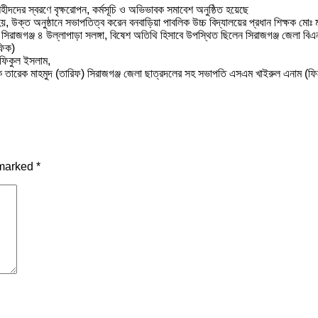
শহীদদের স্বরণে বৃক্ষরোপন, কর্মসূচি ও অভিভাবক সমাবেশ অনুষ্ঠিত হয়েছে
ত হয়, উক্ত অনুষ্ঠানে সভাপতিত্ব করেন বনবাড়িয়া পাবলিক উচ্চ বিদ্যালয়ের প্রধান শিক্ষক মোঃ 
জগঞ্জ ৪ উল্লাপাড়া সলঙ্গা, বিষেশ অতিথি হিসাবে উপস্থিত ছিলেন সিরাজগঞ্জ জেলা বিএনপ
ফিক)
 রফিকুল ইসলাম,
বায়ক তারেক মাহমুদ (তারিফ) সিরাজগঞ্জ জেলা ছাত্রদলের সহ সভাপতি এসএম খাইরুল এনাম (ফি
 marked
*