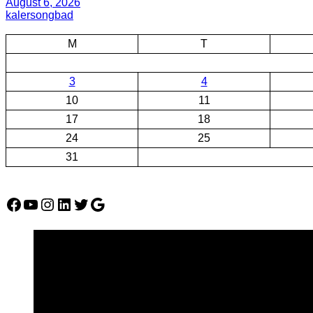
August 6, 2026
kalersongbad
M
T
3
4
10
11
17
18
24
25
31
Facebook
YouTube
Instagram
LinkedIn
Twitter
Google