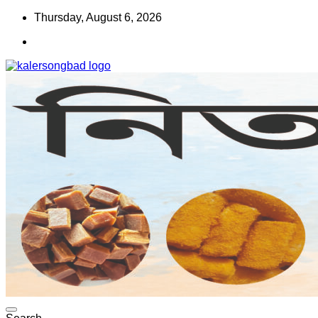
Skip
Thursday, August 6, 2026
to
content
www.kalersongbad.com
কালের সংবাদ