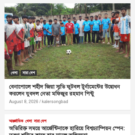
খেলা
সারা দেশ
বেনাপোলে শহীদ জিয়া স্মৃতি ফুটবল টুর্নামেন্টের উদ্বোধন
করলেন যুবদল নেতা মফিজুর রহমান পিন্টু
August 8, 2026
kalersongbad
আন্তর্জাতিক
খেলা
সারা দেশ
অতিরিক্ত সময়ে আর্জেন্টিনাকে হারিয়ে বিশ্বচ্যাম্পিয়ন স্পেন: