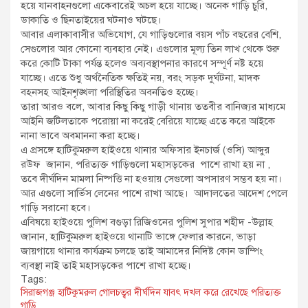
হয়ে যানবাহনগুলো একেবারেই অচল হয়ে যাচ্ছে। অনেক গাড়ি চুরি,
ডাকাতি ও ছিনতাইয়ের ঘটনাও ঘটছে।
আবার এলাকাবাসীর অভিযোগ, যে গাড়িগুলোর বয়স পাঁচ বছরের বেশি,
সেগুলোর আর কোনো ব্যবহার নেই। এগুলোর মূল্য তিন লাখ থেকে শুরু
করে কোটি টাকা পর্যন্ত হলেও অব্যবস্থাপনার কারণে সম্পূর্ণ নষ্ট হয়ে
যাচ্ছে। এতে শুধু অর্থনৈতিক ক্ষতিই নয়, বরং সড়ক দুর্ঘটনা, মাদক
বহনসহ আইনশৃঙ্খলা পরিস্থিতির অবনতিও হচ্ছে।
তারা আরও বলে, আবার কিছু কিছু গাড়ী থানায় ততবীর বানিজ্যর মাধ্যমে
আইনি জটিলতাকে পরোয়া না করেই বেরিয়ে যাচ্ছে এতে করে আইকে
নানা ভাবে অবমাননা করা হচ্ছে।
এ প্রসঙ্গে হাটিকুমরুল হাইওয়ে থানার অফিসার ইনচার্জ (ওসি) আব্দুর
রউফ জানান, পরিত্যক্ত গাড়িগুলো মহাসড়কের পাশে রাখা হয় না ,
তবে দীর্ঘদিন মামলা নিষ্পত্তি না হওয়ায় সেগুলো অপসারণ সম্ভব হয় না।
আর এগুলো সার্ভিস লেনের পাশে রাখা আছে। আদালতের আদেশ পেলে
গাড়ি সরানো হবে।
এবিষয়ে হাইওয়ে পুলিশ বগুড়া রিজিওনের পুলিশ সুপার শহীদ -উল্লাহ
জানান, হাটিকুমরুল হাইওয়ে থানাটি ভাঙ্গে ফেলার কারনে, ভাড়া
জায়গায়ে থানার কার্যক্রম চলছে তাই আমাদের নিদিষ্ট কোন ডাম্পিং
ব্যবস্থা নাই তাই মহাসড়কের পাশে রাখা হচ্ছে।
Tags:
সিরাজগঞ্জ হাটিকুমরুল গোলচত্বর দীর্ঘদিন যাবৎ দখল করে রেখেছে পরিত্যক্ত
গাড়ি