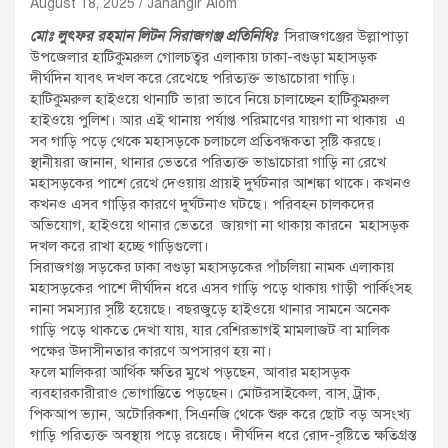
August 18, 2025
Jahangir Alom
মোঃ লুৎফর রহমান লিটন সিরাজগঞ্জ প্রতিনিধিঃ
সিরাজগঞ্জের উল্লাপাড়া
উপজেলার হাটিকুমরুল গোলচত্বর এলাকায় ঢাকা-বগুড়া মহাসড়ক
দীর্ঘদিন যাবৎ দখল করে রেখেছে পরিত্যক্ত ভাঙাচোরা গাড়ি।
হাটিকুমরুল হাইওয়ে থানাটি ভারা ভাবে নিয়ে চালাচ্ছেন হাটিকুমরুল
হাইওয়ে পুলিশ। আর এই থানায় পর্যাপ্ত পরিমাণের যায়গা না থাকায় এ
সব গাড়ি পড়ে থেকে মহাসড়কে চলাচলে প্রতিবন্ধকতা সৃষ্টি করছে।
স্থানীয়রা জানান, থানার ভেতরে পরিত্যক্ত ভাঙাচোরা গাড়ি না রেখে
মহাসড়কের পাশে রেখে দেওয়ায় প্রায়ই দুর্ঘটনার আশঙ্কা থাকে। কখনও
কখনও এসব গাড়ির কারণে দুর্ঘটনাও ঘটছে। পরিবহন চালকদের
অভিযোগ, হাইওয়ে থানার ভেতরে জায়গা না থাকায় কারনে মহাসড়ক
দখল করে রাখা হচ্ছে গাড়িগুলো।
সিরাজগঞ্জ সড়কের ঢাকা বগুড়া মহাসড়কের পাঁচলিয়া নামক এলাকায়
মহাসড়কের পাশে দীর্ঘদিন ধরে এসব গাড়ি পড়ে থাকায় গাড়ী পার্কিংসহ
নানা সমস্যার সৃষ্টি হয়েছে। বছরজুড়ে হাইওয়ে থানার সামনে অনেক
গাড়ি পড়ে থাকতে দেখা যায়, যার বেশিরভাগই মামলাজট বা মালিক
পক্ষের উদাসীনতার কারণে অপসারণ হয় না।
ফলে মালিকরা আর্থিক ক্ষতির মুখে পড়ছেন, আবার মহাসড়ক
ব্যবহারকারীরাও ভোগান্তিতে পড়ছেন। মোটরসাইকেল, বাস, ট্রাক,
পিকআপ ভ্যান, অটোরিকশা, সিএনজি থেকে শুরু করে ছোট বড় অসংখ্য
গাড়ি পরিত্যক্ত অবস্থায় পড়ে রয়েছে। দীর্ঘদিন ধরে রোদ-বৃষ্টিতে ক্ষতিগ্রস্ত