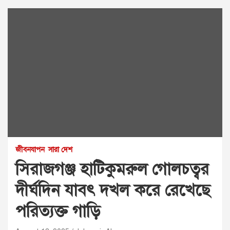
জীবনযাপন
সারা দেশ
সিরাজগঞ্জ হাটিকুমরুল গোলচত্বর
দীর্ঘদিন যাবৎ দখল করে রেখেছে
পরিত্যক্ত গাড়ি