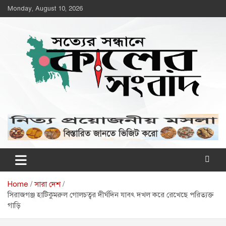
Skip
Monday, August 10, 2026
to
content
কালের সংবাদ
www.kalersongbad.com
Home
সারা দেশ
সিরাজগঞ্জ হাটিকুমরুল গোলচত্বর দীর্ঘদিন যাবৎ দখল করে রেখেছে পরিত্যক্ত
গাড়ি