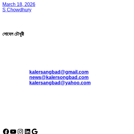
March 18, 2026
S Chowdhury
সম্পাদক ও প্রকাশক
সোহেল চৌধুরী
যোগাযোগ
* ই-মেইল:
*
kalersangbad@gmail.com
*
news@kalersongbad.com
*
kalersangbad@yahoo.com
*
ফোন: 02-48952778
*
মোবাইল : 01842-192270
*
হাউস# ৩২, সড়ক# ৬/বি, সেক্টর# ১২, উত্তরা, ঢাকা-১২৩০, বাংলাদেশ।
Social Media Icon
Facebook
YouTube
Instagram
LinkedIn
Google