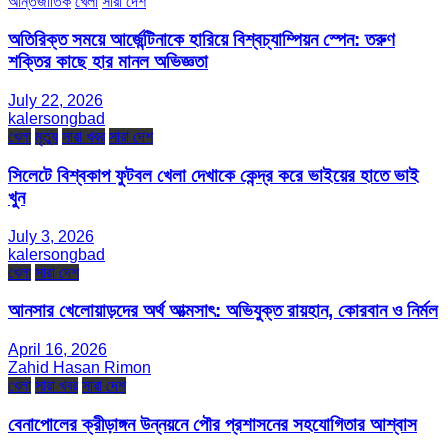
আন্তর্জাতিক
খেলা
সারা দেশ
অতিরিক্ত সময়ে আর্জেন্টিনাকে হারিয়ে বিশ্বচ্যাম্পিয়ন স্পেন: তরুণ
শক্তির কাছে হার মানল অভিজ্ঞতা
July 22, 2026
kalersongbad
খেলা
মৃত্যু
সারা খবর
সারা দেশ
সিলেটে বিশ্বকাপ ফুটবল খেলা দেখাকে কেন্দ্র করে ভাইয়ের হাতে ভাই
খুন
July 3, 2026
kalersongbad
খেলা
সারা দেশ
আনসার খেলোয়াড়দের অর্থ আত্মসাৎ: অভিযুক্ত রায়হান, কোরবান ও নির্মল
April 16, 2026
Zahid Hasan Rimon
খেলা
সারা খবর
সারা দেশ
বেনাপোলের ক্রীড়াঙ্গন উন্নয়নে পৌর প্রশাসনের সহযোগিতার আশ্বাস