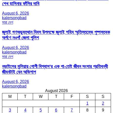
শেখ হাসিনার ফাঁসির দাবি
August 6, 2026
kalersongbad
সারা দেশ
জুলাই গণঅভ্যুত্থান দিবস উপলক্ষে জুলাই শহিদ স্মৃতিস্তম্ভে পুষ্পস্তবক
অর্পণে নওগাঁ জেলা পুলিশ
August 6, 2026
kalersongbad
সারা দেশ
নড়াইলের মুলিয়ায় গোপী বিশ্বাস’র এক পা-তেই জীবন সংসার প্রতিবন্ধী
জীবনটাই যেন অভিশাপ
August 6, 2026
kalersongbad
August 2026
M
T
W
T
F
S
S
1
2
3
4
5
6
7
8
9