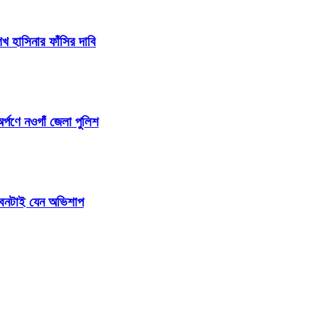
 হাসিনার ফাঁসির দাবি
র্পণে নওগাঁ জেলা পুলিশ
জীবনটাই যেন অভিশাপ