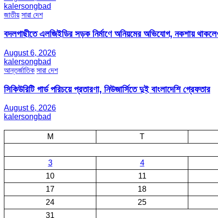
kalersongbad
জাতীয়
সারা দেশ
বদলগাছীতে এলজিইডির সড়ক নির্মাণে অনিয়মের অভিযোগ, নকশায় থাকলেও
August 6, 2026
kalersongbad
আন্তর্জাতিক
সারা দেশ
সিকিউরিটি গার্ড পরিচয়ে প্রতারণা, নিউজার্সিতে দুই বাংলাদেশি গ্রেফতার
August 6, 2026
kalersongbad
M
T
3
4
10
11
17
18
24
25
31