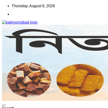
Skip
Thursday, August 6, 2026
to
content
www.kalersongbad.com
কালের সংবাদ