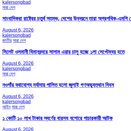
kalersongbad
সারা দেশ
সাংবাদিকরা রাষ্ট্রের চতুর্থ স্তম্ভ, দেশের উন্নয়নে তারা অগ্রপথিক-এমপি
August 6, 2026
kalersongbad
জাতীয়
সারা দেশ
সিলেট ওসমানী বিমানবন্দরে সালাম এয়ার চালু হচ্ছে ১লা সেপ্টেম্বর হতে
August 6, 2026
kalersongbad
সারা দেশ
নওগাঁয় যথাযোগ্য মর্যাদায় পালিত হলো জুলাই গণঅভ্যুত্থান দিবস
August 6, 2026
kalersongbad
আইন
সারা দেশ
১ কোটি ১০ লাখ টাকার স্বর্ণের বারসহ যশোরে পাচারকারী আটক​
August 6, 2026