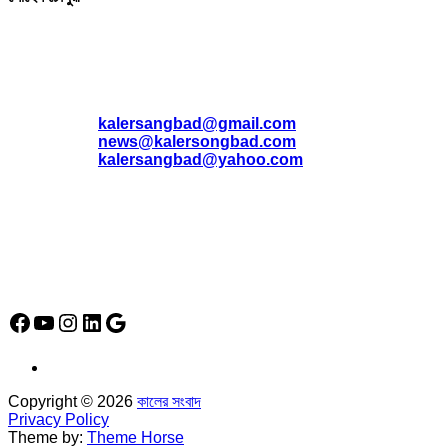
যোগাযোগ
* ই-মেইল:
*
kalersangbad@gmail.com
*
news@kalersongbad.com
*
kalersangbad@yahoo.com
*
ফোন: 02-48952778
*
মোবাইল : 01842-192270
*
হাউস# ৩২, সড়ক# ৬/বি, সেক্টর# ১২, উত্তরা, ঢাকা-১২৩০, বাংলাদেশ।
Social Media Icon
Facebook
YouTube
Instagram
LinkedIn
Google
Copyright © 2026
কালের সংবাদ
Privacy Policy
Theme by:
Theme Horse