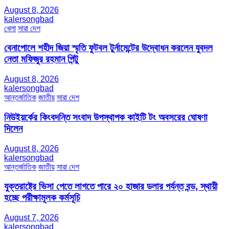
August 8, 2026
kalersongbad
খেলা
সারা দেশ
বেনাপোলে শহীদ জিয়া স্মৃতি ফুটবল টুর্নামেন্টের উদ্বোধন করলেন যুবদল
নেতা মফিজুর রহমান পিন্টু
August 8, 2026
kalersongbad
আন্তর্জাতিক
জাতীয়
সারা দেশ
নিউইয়র্কের কিংবদন্তি সংবাদ উপস্থাপক কাইটি টং অবসরের ঘোষণা
দিলেন
August 8, 2026
kalersongbad
আন্তর্জাতিক
জাতীয়
সারা দেশ
যুক্তরাষ্ট্রে ভিসা পেতে লাগতে পারে ২০ হাজার ডলার পর্যন্ত বন্ড, স্থায়ী
হচ্ছে পরীক্ষামূলক কর্মসূচি
August 7, 2026
kalersongbad