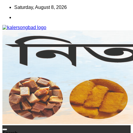
Skip
Saturday, August 8, 2026
to
content
www.kalersongbad.com
কালের সংবাদ