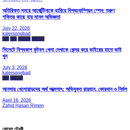
অতিরিক্ত সময়ে আর্জেন্টিনাকে হারিয়ে বিশ্বচ্যাম্পিয়ন স্পেন: তরুণ
শক্তির কাছে হার মানল অভিজ্ঞতা
July 22, 2026
kalersongbad
খেলা
মৃত্যু
সারা খবর
সারা দেশ
সিলেটে বিশ্বকাপ ফুটবল খেলা দেখাকে কেন্দ্র করে ভাইয়ের হাতে ভাই
খুন
July 3, 2026
kalersongbad
খেলা
সারা দেশ
আনসার খেলোয়াড়দের অর্থ আত্মসাৎ: অভিযুক্ত রায়হান, কোরবান ও নির্মল
April 16, 2026
Zahid Hasan Rimon
সম্পাদক ও প্রকাশক
সোহেল চৌধুরী