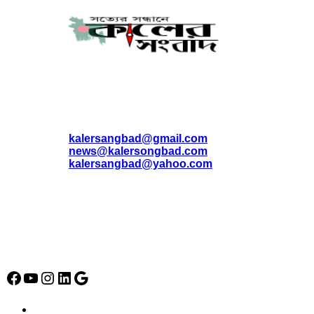
যোগাযোগ
* ই-মেইল:
*
kalersangbad@gmail.com
*
news@kalersongbad.com
*
kalersangbad@yahoo.com
*
ফোন: 02-48952778
*
মোবাইল : 01842-192270
*
হাউস# ৩২, সড়ক# ৬/বি, সেক্টর# ১২, উত্তরা, ঢাকা-১২৩০, বাংলাদেশ।
Social Media Icon
Facebook
YouTube
Instagram
LinkedIn
Google