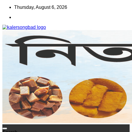
Skip
Thursday, August 6, 2026
to
content
www.kalersongbad.com
কালের সংবাদ