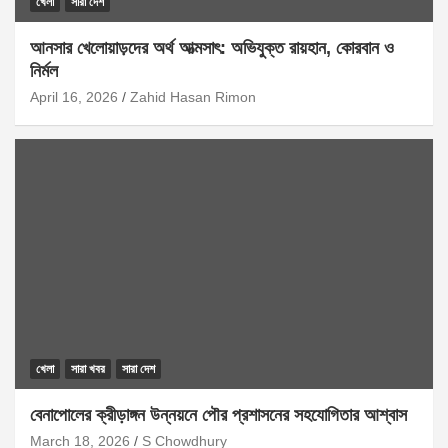
খেলা
সারা দেশ
আনসার খেলোয়াড়দের অর্থ আত্মসাৎ: অভিযুক্ত রায়হান, কোরবান ও
নির্মল
April 16, 2026
Zahid Hasan Rimon
খেলা
সারা খবর
সারা দেশ
বেনাপোলের ক্রীড়াঙ্গন উন্নয়নে পৌর প্রশাসনের সহযোগিতার আশ্বাস
March 18, 2026
S Chowdhury