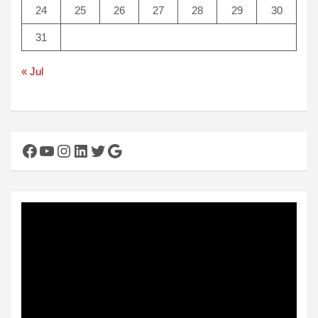
24
25
26
27
28
29
30
31
« Jul
Facebook
YouTube
Instagram
LinkedIn
Twitter
Google