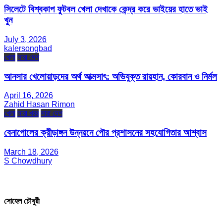
সিলেটে বিশ্বকাপ ফুটবল খেলা দেখাকে কেন্দ্র করে ভাইয়ের হাতে ভাই
খুন
July 3, 2026
kalersongbad
খেলা
সারা দেশ
আনসার খেলোয়াড়দের অর্থ আত্মসাৎ: অভিযুক্ত রায়হান, কোরবান ও নির্মল
April 16, 2026
Zahid Hasan Rimon
খেলা
সারা খবর
সারা দেশ
বেনাপোলের ক্রীড়াঙ্গন উন্নয়নে পৌর প্রশাসনের সহযোগিতার আশ্বাস
March 18, 2026
S Chowdhury
সম্পাদক ও প্রকাশক
সোহেল চৌধুরী