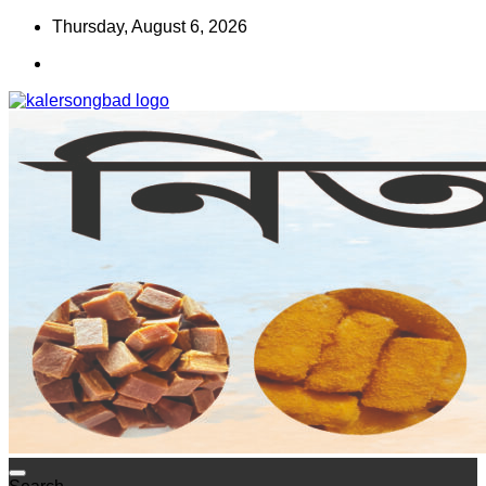
Skip
Thursday, August 6, 2026
to
content
www.kalersongbad.com
কালের সংবাদ