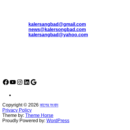
যোগাযোগ
* ই-মেইল:
*
kalersangbad@gmail.com
*
news@kalersongbad.com
*
kalersangbad@yahoo.com
*
ফোন: 02-48952778
*
মোবাইল : 01842-192270
*
হাউস# ৩২, সড়ক# ৬/বি, সেক্টর# ১২, উত্তরা, ঢাকা-১২৩০, বাংলাদেশ।
Social Media Icon
Facebook
YouTube
Instagram
LinkedIn
Google
Copyright © 2026
কালের সংবাদ
Privacy Policy
Theme by:
Theme Horse
Proudly Powered by:
WordPress