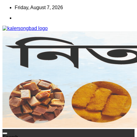
Skip
Friday, August 7, 2026
to
content
www.kalersongbad.com
কালের সংবাদ