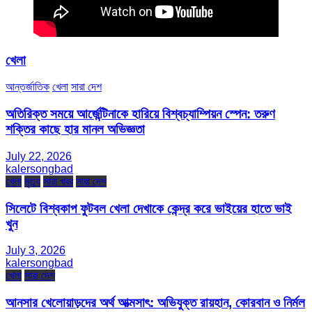
খেলা
আন্তর্জাতিক
খেলা
সারা দেশ
অতিরিক্ত সময়ে আর্জেন্টিনাকে হারিয়ে বিশ্বচ্যাম্পিয়ন স্পেন: তরুণ
শক্তির কাছে হার মানল অভিজ্ঞতা
July 22, 2026
kalersongbad
খেলা
মৃত্যু
সারা খবর
সারা দেশ
সিলেটে বিশ্বকাপ ফুটবল খেলা দেখাকে কেন্দ্র করে ভাইয়ের হাতে ভাই
খুন
July 3, 2026
kalersongbad
খেলা
সারা দেশ
আনসার খেলোয়াড়দের অর্থ আত্মসাৎ: অভিযুক্ত রায়হান, কোরবান ও নির্মল