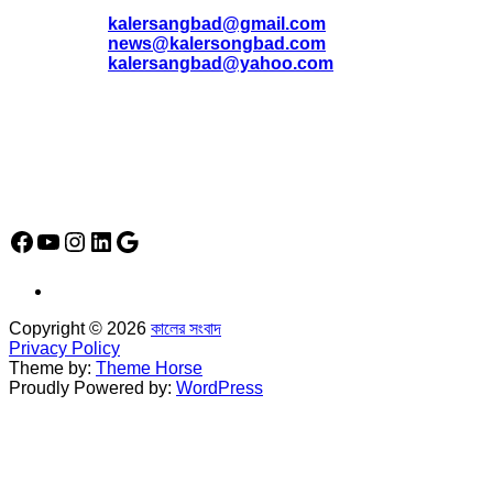
* ই-মেইল:
*
kalersangbad@gmail.com
*
news@kalersongbad.com
*
kalersangbad@yahoo.com
*
ফোন: 02-48952778
*
মোবাইল : 01842-192270
*
হাউস# ৩২, সড়ক# ৬/বি, সেক্টর# ১২, উত্তরা, ঢাকা-১২৩০, বাংলাদেশ।
Social Media Icon
Facebook
YouTube
Instagram
LinkedIn
Google
Copyright © 2026
কালের সংবাদ
Privacy Policy
Theme by:
Theme Horse
Proudly Powered by:
WordPress