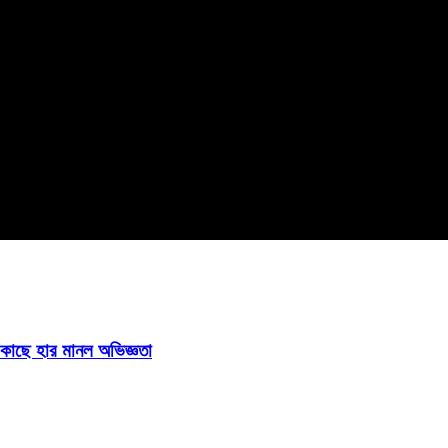
ির কাছে হার মানল অভিজ্ঞতা