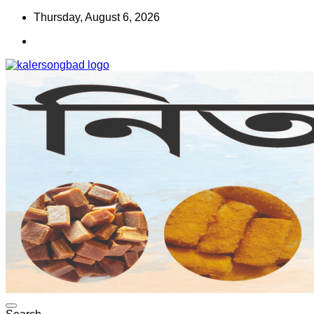
Skip
Thursday, August 6, 2026
to
content
www.kalersongbad.com
কালের সংবাদ