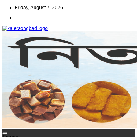
Skip
Friday, August 7, 2026
to
content
www.kalersongbad.com
কালের সংবাদ