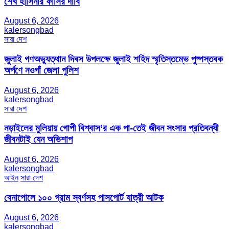
শেখ হাসিনার ফাঁসির দাবি
August 6, 2026
kalersongbad
সারা দেশ
জুলাই গণঅভ্যুত্থান দিবস উপলক্ষে জুলাই শহিদ স্মৃতিস্তম্ভে পুষ্পস্তবক
অর্পণে নওগাঁ জেলা পুলিশ
August 6, 2026
kalersongbad
সারা দেশ
নড়াইলের মুলিয়ায় গোপী বিশ্বাস’র এক পা-তেই জীবন সংসার প্রতিবন্ধী
জীবনটাই যেন অভিশাপ
August 6, 2026
kalersongbad
আইন
সারা দেশ
বেনাপোলে ১০০ গ্রাম স্বর্ণসহ পাসপোর্ট যাত্রী আটক
August 6, 2026
kalersongbad