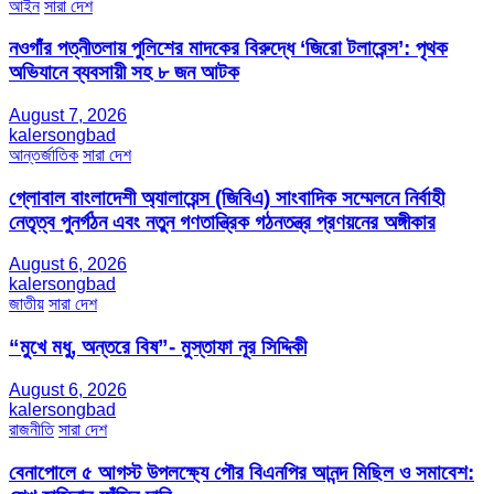
আইন
সারা দেশ
নওগাঁর পত্নীতলায় পুলিশের মাদকের বিরুদ্ধে ‘জিরো টলারেন্স’: পৃথক
অভিযানে ব্যবসায়ী সহ ৮ জন আটক
August 7, 2026
kalersongbad
আন্তর্জাতিক
সারা দেশ
গ্লোবাল বাংলাদেশী অ্যালায়েন্স (জিবিএ) সাংবাদিক সম্মেলনে নির্বাহী
নেতৃত্ব পুনর্গঠন এবং নতুন গণতান্ত্রিক গঠনতন্ত্র প্রণয়নের অঙ্গীকার
August 6, 2026
kalersongbad
জাতীয়
সারা দেশ
“মুখে মধু, অন্তরে বিষ”- মুস্তাফা নূর সিদ্দিকী
August 6, 2026
kalersongbad
রাজনীতি
সারা দেশ
বেনাপোলে ৫ আগস্ট উপলক্ষ্যে পৌর বিএনপির আনন্দ মিছিল ও সমাবেশ: