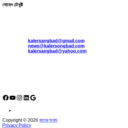
সোহেল চৌধুরী
যোগাযোগ
* ই-মেইল:
*
kalersangbad@gmail.com
*
news@kalersongbad.com
*
kalersangbad@yahoo.com
*
ফোন: 02-48952778
*
মোবাইল : 01842-192270
*
হাউস# ৩২, সড়ক# ৬/বি, সেক্টর# ১২, উত্তরা, ঢাকা-১২৩০, বাংলাদেশ।
Social Media Icon
Facebook
YouTube
Instagram
LinkedIn
Google
Copyright © 2026
কালের সংবাদ
Privacy Policy