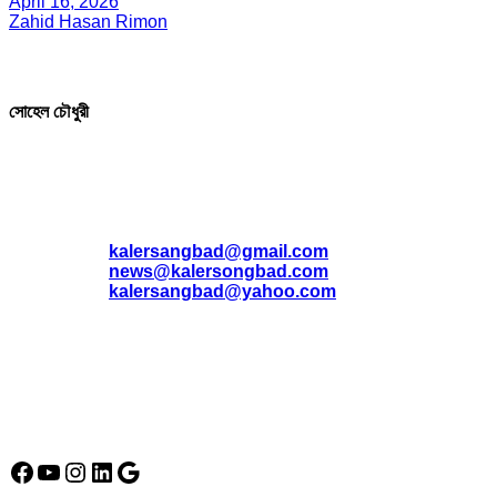
April 16, 2026
Zahid Hasan Rimon
সম্পাদক ও প্রকাশক
সোহেল চৌধুরী
যোগাযোগ
* ই-মেইল:
*
kalersangbad@gmail.com
*
news@kalersongbad.com
*
kalersangbad@yahoo.com
*
ফোন: 02-48952778
*
মোবাইল : 01842-192270
*
হাউস# ৩২, সড়ক# ৬/বি, সেক্টর# ১২, উত্তরা, ঢাকা-১২৩০, বাংলাদেশ।
Social Media Icon
Facebook
YouTube
Instagram
LinkedIn
Google