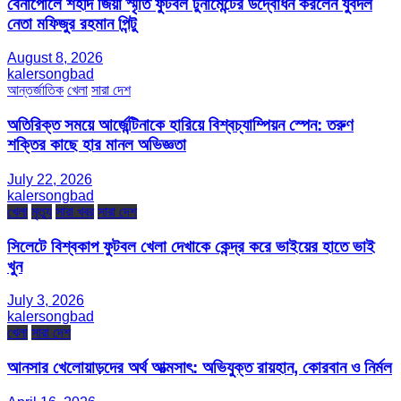
বেনাপোলে শহীদ জিয়া স্মৃতি ফুটবল টুর্নামেন্টের উদ্বোধন করলেন যুবদল
নেতা মফিজুর রহমান পিন্টু
August 8, 2026
kalersongbad
আন্তর্জাতিক
খেলা
সারা দেশ
অতিরিক্ত সময়ে আর্জেন্টিনাকে হারিয়ে বিশ্বচ্যাম্পিয়ন স্পেন: তরুণ
শক্তির কাছে হার মানল অভিজ্ঞতা
July 22, 2026
kalersongbad
খেলা
মৃত্যু
সারা খবর
সারা দেশ
সিলেটে বিশ্বকাপ ফুটবল খেলা দেখাকে কেন্দ্র করে ভাইয়ের হাতে ভাই
খুন
July 3, 2026
kalersongbad
খেলা
সারা দেশ
আনসার খেলোয়াড়দের অর্থ আত্মসাৎ: অভিযুক্ত রায়হান, কোরবান ও নির্মল