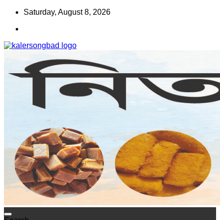
Skip
Saturday, August 8, 2026
to
content
www.kalersongbad.com
কালের সংবাদ