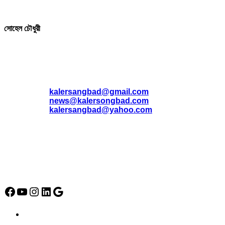
সম্পাদক ও প্রকাশক
সোহেল চৌধুরী
যোগাযোগ
* ই-মেইল:
*
kalersangbad@gmail.com
*
news@kalersongbad.com
*
kalersangbad@yahoo.com
*
ফোন: 02-48952778
*
মোবাইল : 01842-192270
*
হাউস# ৩২, সড়ক# ৬/বি, সেক্টর# ১২, উত্তরা, ঢাকা-১২৩০, বাংলাদেশ।
Social Media Icon
Facebook
YouTube
Instagram
LinkedIn
Google