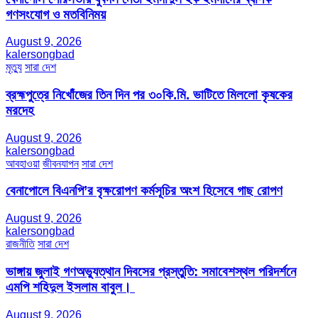
গণসংযোগ ও মতবিনিময়
August 9, 2026
kalersongbad
মৃত্যু
সারা দেশ
ব্রহ্মপুত্রে নিখোঁজের তিন দিন পর ৩০কি.মি. ভাটিতে মিললো কৃষকের
মরদেহ
August 9, 2026
kalersongbad
আবহাওয়া
জীবনযাপন
সারা দেশ
বেনাপোলে বিএনপি’র বৃক্ষরোপণ কর্মসূচির অংশ হিসেবে গাছ রোপণ
August 9, 2026
kalersongbad
রাজনীতি
সারা দেশ
ভাঙ্গায় জুলাই গণঅভ্যুত্থান দিবসের প্রস্তুতি: সমাবেশস্থল পরিদর্শনে
এমপি শহিদুল ইসলাম বাবুল। ​
August 9, 2026