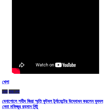
খেলা
খেলা
সারা দেশ
বেনাপোলে শহীদ জিয়া স্মৃতি ফুটবল টুর্নামেন্টের উদ্বোধন করলেন যুবদল
নেতা মফিজুর রহমান পিন্টু