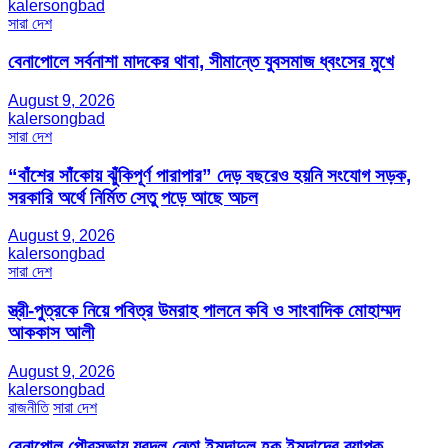
kalersongbad
সারা দেশ
বেনাপোলে সর্বনাশা মাদকের থাবা, সীমান্তে যুবসমাজ ধ্বংসের মুখে
August 9, 2026
kalersongbad
সারা দেশ
“বাঁশের সাঁকোয় ঝুঁকিপূর্ণ পারাপার” দেড় বছরেও হয়নি সংযোগ সড়ক,
সরকারি অর্থে নির্মিত সেতু পড়ে আছে অচল
August 9, 2026
kalersongbad
সারা দেশ
স্ত্রী-পুত্রকে নিয়ে পবিত্র উমরাহ পালনে কবি ও সাংবাদিক মোহাম্মদ
আককাস আলী
August 9, 2026
kalersongbad
রাজনীতি
সারা দেশ
বেনাপোল পৌরসভায় যুবদল নেতা ইমদাদুল হক ইমদাদের ব্যাপক