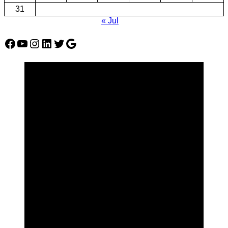
31
« Jul
Facebook
YouTube
Instagram
LinkedIn
Twitter
Google