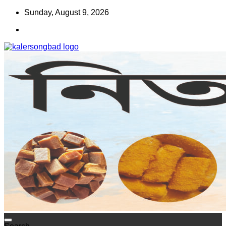
Skip
Sunday, August 9, 2026
to
content
www.kalersongbad.com
কালের সংবাদ