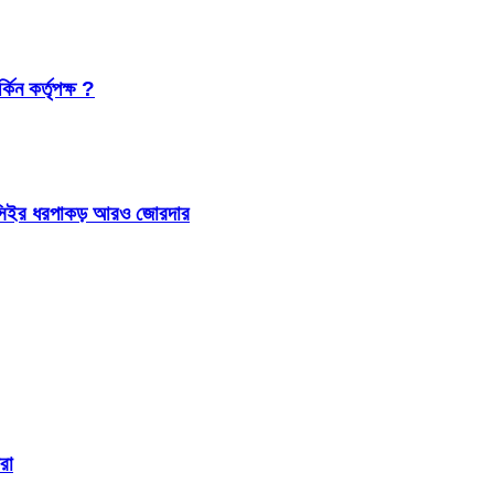
কিন কর্তৃপক্ষ ?
 আইসিইর ধরপাকড় আরও জোরদার
রা