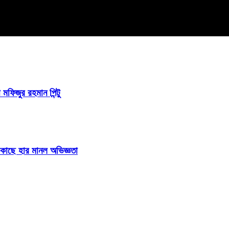
 মফিজুর রহমান পিন্টু
ির কাছে হার মানল অভিজ্ঞতা