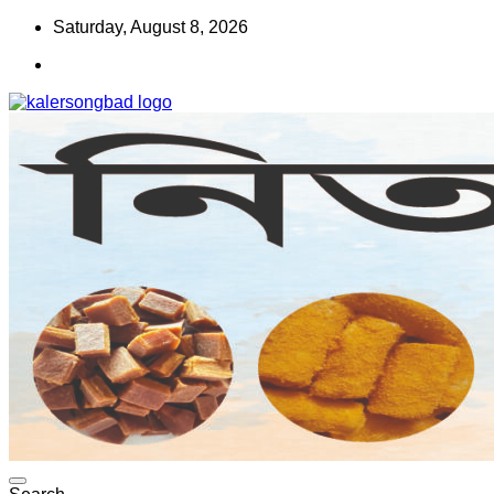
Skip
Saturday, August 8, 2026
to
content
www.kalersongbad.com
কালের সংবাদ