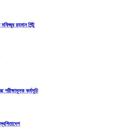
 মফিজুর রহমান পিন্টু
ছে পরীক্ষামূলক কর্মসূচি
 স্থগিতাদেশ