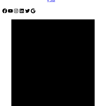
« Jul
Facebook
YouTube
Instagram
LinkedIn
Twitter
Google