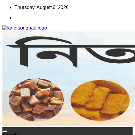
Skip
Thursday, August 6, 2026
to
content
www.kalersongbad.com
কালের সংবাদ