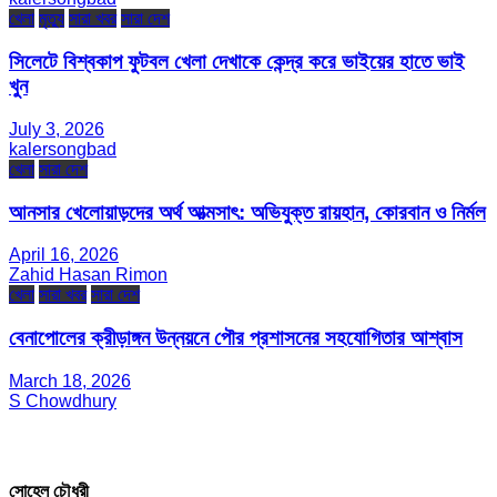
খেলা
মৃত্যু
সারা খবর
সারা দেশ
সিলেটে বিশ্বকাপ ফুটবল খেলা দেখাকে কেন্দ্র করে ভাইয়ের হাতে ভাই
খুন
July 3, 2026
kalersongbad
খেলা
সারা দেশ
আনসার খেলোয়াড়দের অর্থ আত্মসাৎ: অভিযুক্ত রায়হান, কোরবান ও নির্মল
April 16, 2026
Zahid Hasan Rimon
খেলা
সারা খবর
সারা দেশ
বেনাপোলের ক্রীড়াঙ্গন উন্নয়নে পৌর প্রশাসনের সহযোগিতার আশ্বাস
March 18, 2026
S Chowdhury
সম্পাদক ও প্রকাশক
সোহেল চৌধুরী