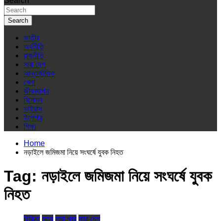
Search
Search
জাতীয়
অর্থনীতি
রাজনীতি
সারা দেশ
আন্তর্জাতিক
খেলা
জীবনযাপন
বিনোদন
ভাইরাস
ইপেপার
শিক্ষা
Home
নড়াইলে জমিজমা নিয়ে সংঘর্ষে যুবক নিহত
Tag:
নড়াইলে জমিজমা নিয়ে সংঘর্ষে যুবক
নিহত
চিকিত্সা
মৃত্যু
সারা খবর
সারা দেশ