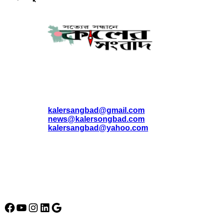
যোগাযোগ
* ই-মেইল:
*
kalersangbad@gmail.com
*
news@kalersongbad.com
*
kalersangbad@yahoo.com
*
ফোন: 02-48952778
*
মোবাইল : 01842-192270
*
হাউস# ৩২, সড়ক# ৬/বি, সেক্টর# ১২, উত্তরা, ঢাকা-১২৩০, বাংলাদেশ।
Social Media Icon
Facebook
YouTube
Instagram
LinkedIn
Google