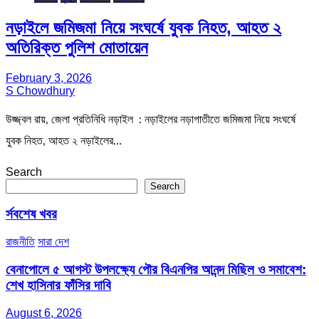
নড়াইলে জমিজমা নিয়ে সংঘর্ষে যুবক নিহত, আহত ২
অতিরিক্ত পুলিশ মোতায়েন
February 3, 2026
S Chowdhury
উজ্জ্বল রায়, জেলা প্রতিনিধি নড়াইল : নড়াইলের নড়াগাতীতে জমিজমা নিয়ে সংঘর্ষে
যুবক নিহত, আহত ২ নড়াইলের…
Search
Search
র্সবশেষ খবর
রাজনীতি
সারা দেশ
বেনাপোলে ৫ আগস্ট উপলক্ষ্যে পৌর বিএনপির আনন্দ মিছিল ও সমাবেশ:
শেখ হাসিনার ফাঁসির দাবি
August 6, 2026