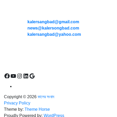
যোগাযোগ
* ই-মেইল:
*
kalersangbad@gmail.com
*
news@kalersongbad.com
*
kalersangbad@yahoo.com
*
ফোন: 02-48952778
*
মোবাইল : 01842-192270
*
হাউস# ৩২, সড়ক# ৬/বি, সেক্টর# ১২, উত্তরা, ঢাকা-১২৩০, বাংলাদেশ।
Social Media Icon
Facebook
YouTube
Instagram
LinkedIn
Google
Copyright © 2026
কালের সংবাদ
Privacy Policy
Theme by:
Theme Horse
Proudly Powered by:
WordPress