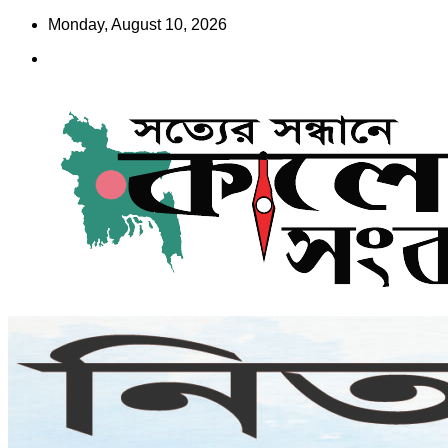
Skip
Monday, August 10, 2026
to
content
www.kalersongbad.com
কালের সংবাদ