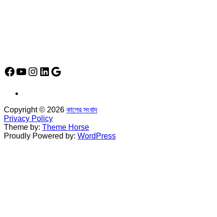
*
ফোন: 02-48952778
*
মোবাইল : 01842-192270
*
হাউস# ৩২, সড়ক# ৬/বি, সেক্টর# ১২, উত্তরা, ঢাকা-১২৩০, বাংলাদেশ।
Social Media Icon
Facebook
YouTube
Instagram
LinkedIn
Google
Copyright © 2026
কালের সংবাদ
Privacy Policy
Theme by:
Theme Horse
Proudly Powered by:
WordPress