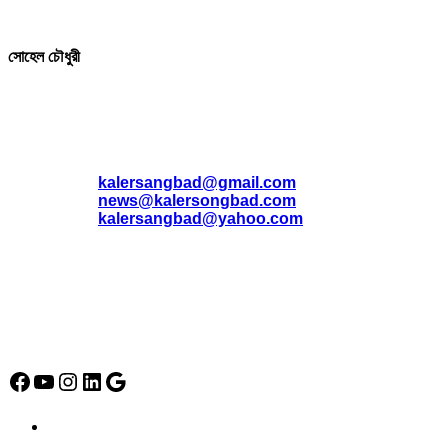
সম্পাদক ও প্রকাশক
সোহেল চৌধুরী
যোগাযোগ
* ই-মেইল:
*
kalersangbad@gmail.com
*
news@kalersongbad.com
*
kalersangbad@yahoo.com
*
ফোন: 02-48952778
*
মোবাইল : 01842-192270
*
হাউস# ৩২, সড়ক# ৬/বি, সেক্টর# ১২, উত্তরা, ঢাকা-১২৩০, বাংলাদেশ।
Social Media Icon
Facebook
YouTube
Instagram
LinkedIn
Google