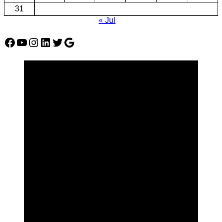
31
« Jul
Facebook
YouTube
Instagram
LinkedIn
Twitter
Google