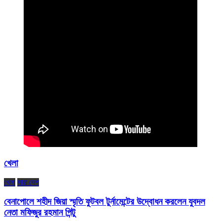
খেলা
খেলা
সারা দেশ
বেনাপোলে শহীদ জিয়া স্মৃতি ফুটবল টুর্নামেন্টের উদ্বোধন করলেন যুবদল
নেতা মফিজুর রহমান পিন্টু