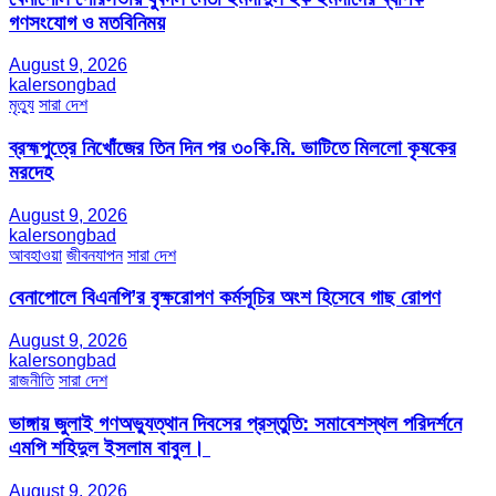
গণসংযোগ ও মতবিনিময়
August 9, 2026
kalersongbad
মৃত্যু
সারা দেশ
ব্রহ্মপুত্রে নিখোঁজের তিন দিন পর ৩০কি.মি. ভাটিতে মিললো কৃষকের
মরদেহ
August 9, 2026
kalersongbad
আবহাওয়া
জীবনযাপন
সারা দেশ
বেনাপোলে বিএনপি’র বৃক্ষরোপণ কর্মসূচির অংশ হিসেবে গাছ রোপণ
August 9, 2026
kalersongbad
রাজনীতি
সারা দেশ
ভাঙ্গায় জুলাই গণঅভ্যুত্থান দিবসের প্রস্তুতি: সমাবেশস্থল পরিদর্শনে
এমপি শহিদুল ইসলাম বাবুল। ​
August 9, 2026