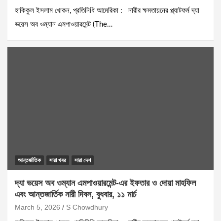
হাকিকুল ইসলাম খোকন, প্রতিনিধি আমেরিকা : নারীর ক্ষমতায়নের প্ল্যাটফর্ম দ্যা
ভয়েস অব ওম্যান এমপাওয়ারমেন্ট (The…
আন্তর্জাতিক
সারা খবর
সারা দেশ
দ্যা ভয়েস অব ওম্যান এমপাওয়ারমেন্ট-এর ইফতার ও দোয়া মাহফিল
এবং আন্তজার্তিক নারী দিবস, বুধবার, ১১ মার্চ
March 5, 2026
S Chowdhury