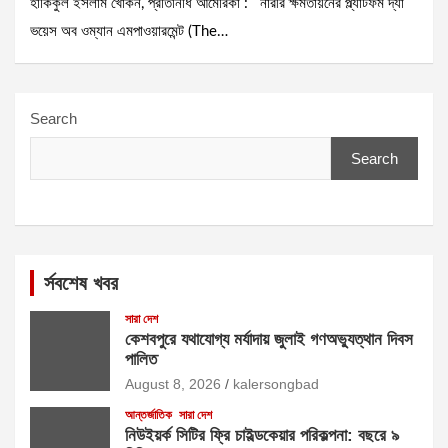
হাকিকুল ইসলাম খোকন, প্রতিনিধি আমেরিকা : নারীর ক্ষমতায়নের প্ল্যাটফর্ম দ্যা
ভয়েস অব ওম্যান এমপাওয়ারমেন্ট (The…
Search
Search
র্সবশেষ খবর
সারা দেশ
কেশবপুরে যথাযোগ্য মর্যাদায় জুলাই গণঅভ্যুত্থান দিবস
পালিত
August 8, 2026
kalersongbad
আন্তর্জাতিক
সারা দেশ
নিউইয়র্ক সিটির ফ্রি চাইল্ডকেয়ার পরিকল্পনা: বছরে ৯