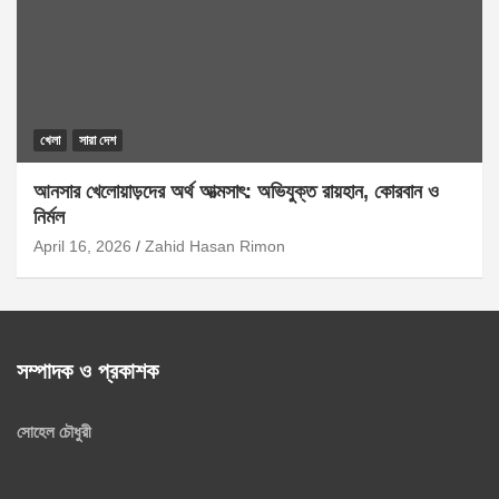
খেলা
সারা দেশ
আনসার খেলোয়াড়দের অর্থ আত্মসাৎ: অভিযুক্ত রায়হান, কোরবান ও
নির্মল
April 16, 2026
Zahid Hasan Rimon
সম্পাদক ও প্রকাশক
সোহেল চৌধুরী