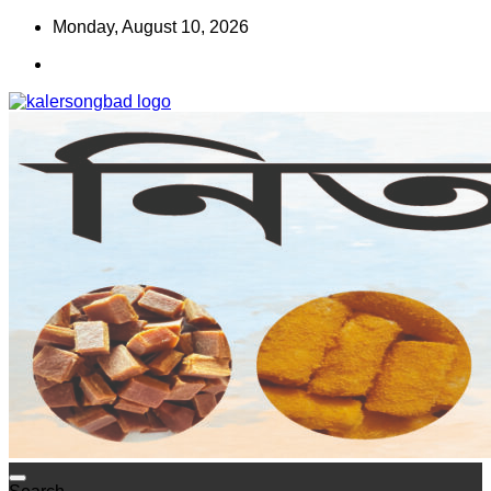
Skip
Monday, August 10, 2026
to
content
www.kalersongbad.com
কালের সংবাদ