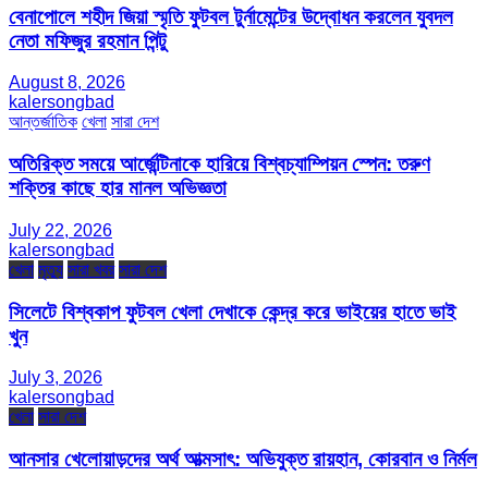
বেনাপোলে শহীদ জিয়া স্মৃতি ফুটবল টুর্নামেন্টের উদ্বোধন করলেন যুবদল
নেতা মফিজুর রহমান পিন্টু
August 8, 2026
kalersongbad
আন্তর্জাতিক
খেলা
সারা দেশ
অতিরিক্ত সময়ে আর্জেন্টিনাকে হারিয়ে বিশ্বচ্যাম্পিয়ন স্পেন: তরুণ
শক্তির কাছে হার মানল অভিজ্ঞতা
July 22, 2026
kalersongbad
খেলা
মৃত্যু
সারা খবর
সারা দেশ
সিলেটে বিশ্বকাপ ফুটবল খেলা দেখাকে কেন্দ্র করে ভাইয়ের হাতে ভাই
খুন
July 3, 2026
kalersongbad
খেলা
সারা দেশ
আনসার খেলোয়াড়দের অর্থ আত্মসাৎ: অভিযুক্ত রায়হান, কোরবান ও নির্মল