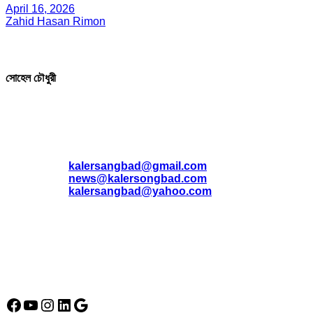
April 16, 2026
Zahid Hasan Rimon
সম্পাদক ও প্রকাশক
সোহেল চৌধুরী
যোগাযোগ
* ই-মেইল:
*
kalersangbad@gmail.com
*
news@kalersongbad.com
*
kalersangbad@yahoo.com
*
ফোন: 02-48952778
*
মোবাইল : 01842-192270
*
হাউস# ৩২, সড়ক# ৬/বি, সেক্টর# ১২, উত্তরা, ঢাকা-১২৩০, বাংলাদেশ।
Social Media Icon
Facebook
YouTube
Instagram
LinkedIn
Google