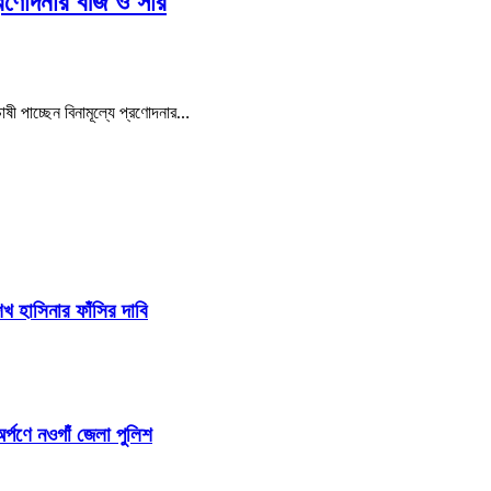
্রণোদনার বীজ ও সার
ষী পাচ্ছেন বিনামূল্যে প্রণোদনার…
 হাসিনার ফাঁসির দাবি
র্পণে নওগাঁ জেলা পুলিশ