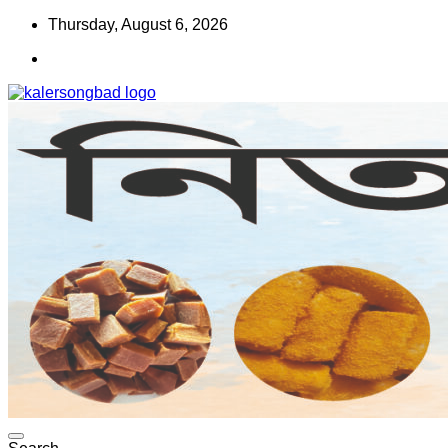
Skip
Thursday, August 6, 2026
to
content
www.kalersongbad.com
কালের সংবাদ