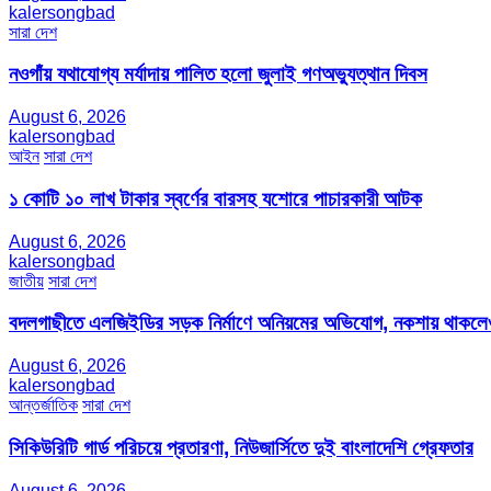
kalersongbad
সারা দেশ
নওগাঁয় যথাযোগ্য মর্যাদায় পালিত হলো জুলাই গণঅভ্যুত্থান দিবস
August 6, 2026
kalersongbad
আইন
সারা দেশ
১ কোটি ১০ লাখ টাকার স্বর্ণের বারসহ যশোরে পাচারকারী আটক​
August 6, 2026
kalersongbad
জাতীয়
সারা দেশ
বদলগাছীতে এলজিইডির সড়ক নির্মাণে অনিয়মের অভিযোগ, নকশায় থাকলেও
August 6, 2026
kalersongbad
আন্তর্জাতিক
সারা দেশ
সিকিউরিটি গার্ড পরিচয়ে প্রতারণা, নিউজার্সিতে দুই বাংলাদেশি গ্রেফতার
August 6, 2026