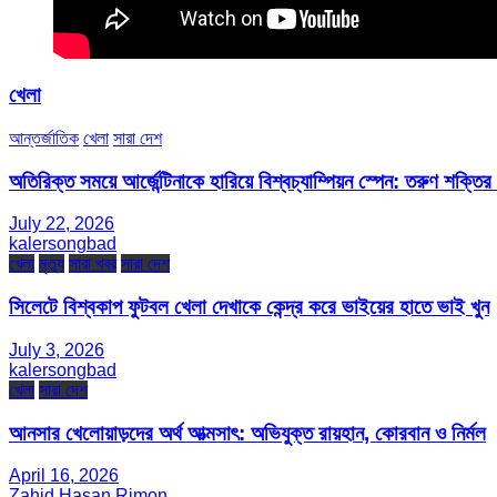
খেলা
আন্তর্জাতিক
খেলা
সারা দেশ
অতিরিক্ত সময়ে আর্জেন্টিনাকে হারিয়ে বিশ্বচ্যাম্পিয়ন স্পেন: তরুণ শক্ত
July 22, 2026
kalersongbad
খেলা
মৃত্যু
সারা খবর
সারা দেশ
সিলেটে বিশ্বকাপ ফুটবল খেলা দেখাকে কেন্দ্র করে ভাইয়ের হাতে ভাই খুন
July 3, 2026
kalersongbad
খেলা
সারা দেশ
আনসার খেলোয়াড়দের অর্থ আত্মসাৎ: অভিযুক্ত রায়হান, কোরবান ও নির্মল
April 16, 2026
Zahid Hasan Rimon