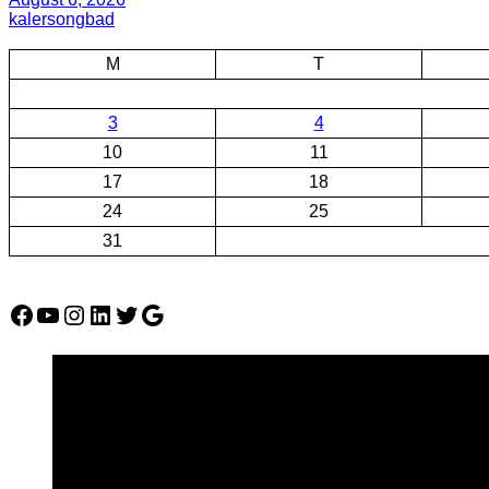
kalersongbad
M
T
3
4
10
11
17
18
24
25
31
Facebook
YouTube
Instagram
LinkedIn
Twitter
Google