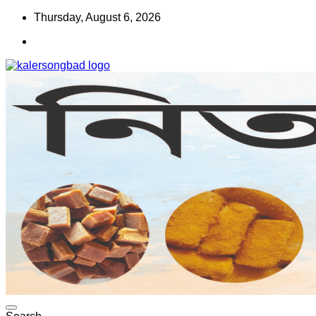
Skip
Thursday, August 6, 2026
to
content
www.kalersongbad.com
কালের সংবাদ