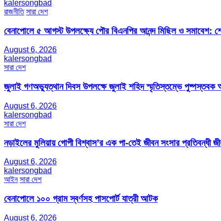
kalersongbad
রাজনীতি
সারা দেশ
বেনাপোলে ৫ আগস্ট উপলক্ষ্যে পৌর বিএনপির আনন্দ মিছিল ও সমাবেশ: শেখ
August 6, 2026
kalersongbad
সারা দেশ
জুলাই গণঅভ্যুত্থান দিবস উপলক্ষে জুলাই শহিদ স্মৃতিস্তম্ভে পুষ্পস্তবক অ
August 6, 2026
kalersongbad
সারা দেশ
নড়াইলের মুলিয়ায় গোপী বিশ্বাস’র এক পা-তেই জীবন সংসার প্রতিবন্ধী 
August 6, 2026
kalersongbad
আইন
সারা দেশ
বেনাপোলে ১০০ গ্রাম স্বর্ণসহ পাসপোর্ট যাত্রী আটক
August 6, 2026