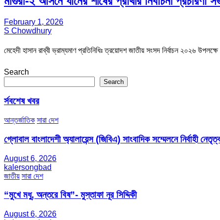
মাগুরা-২ আসনে ধানের শীষের প্রার্থীর নির্বাচনী প্রচারণা স
February 1, 2026
S Chowdhury
মেহেদী হাসান রাব্বী ভ্রাম্যমাণ প্রতিনিধিঃ ত্রয়োদশ জাতীয় সংসদ নির্বাচন ২০২৬ উপলক্
Search
Search
র্সবশেষ খবর
আন্তর্জাতিক
সারা দেশ
গ্লোবাল বাংলাদেশী অ্যালায়েন্স (জিবিএ) সাংবাদিক সম্মেলনে নির্বাহী নেতৃত্ব
August 6, 2026
kalersongbad
জাতীয়
সারা দেশ
“মুখে মধু, অন্তরে বিষ”- মুস্তাফা নূর সিদ্দিকী
August 6, 2026