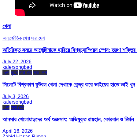
খেলা
আন্তর্জাতিক
খেলা
সারা দেশ
অতিরিক্ত সময়ে আর্জেন্টিনাকে হারিয়ে বিশ্বচ্যাম্পিয়ন স্পেন: তরুণ শক্ত
July 22, 2026
kalersongbad
খেলা
মৃত্যু
সারা খবর
সারা দেশ
সিলেটে বিশ্বকাপ ফুটবল খেলা দেখাকে কেন্দ্র করে ভাইয়ের হাতে ভাই খুন
July 3, 2026
kalersongbad
খেলা
সারা দেশ
আনসার খেলোয়াড়দের অর্থ আত্মসাৎ: অভিযুক্ত রায়হান, কোরবান ও নির্মল
April 16, 2026
Zahid Hasan Rimon