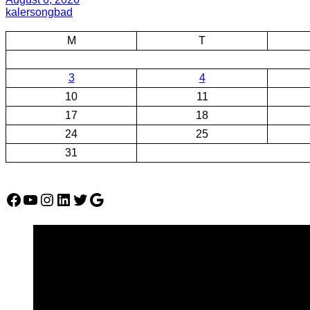
kalersongbad
M
T
3
4
10
11
17
18
24
25
31
Facebook
YouTube
Instagram
LinkedIn
Twitter
Google