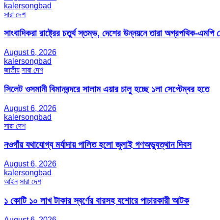
kalersongbad
সারা দেশ
সাংবাদিকরা রাষ্ট্রের চতুর্থ স্তম্ভ, দেশের উন্নয়নে তারা অগ্রপথিক-এমপি
August 6, 2026
kalersongbad
জাতীয়
সারা দেশ
সিলেট ওসমানী বিমানবন্দরে সালাম এয়ার চালু হচ্ছে ১লা সেপ্টেম্বর হতে
August 6, 2026
kalersongbad
সারা দেশ
নওগাঁয় যথাযোগ্য মর্যাদায় পালিত হলো জুলাই গণঅভ্যুত্থান দিবস
August 6, 2026
kalersongbad
আইন
সারা দেশ
১ কোটি ১০ লাখ টাকার স্বর্ণের বারসহ যশোরে পাচারকারী আটক​
August 6, 2026