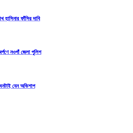
 হাসিনার ফাঁসির দাবি
র্পণে নওগাঁ জেলা পুলিশ
জীবনটাই যেন অভিশাপ