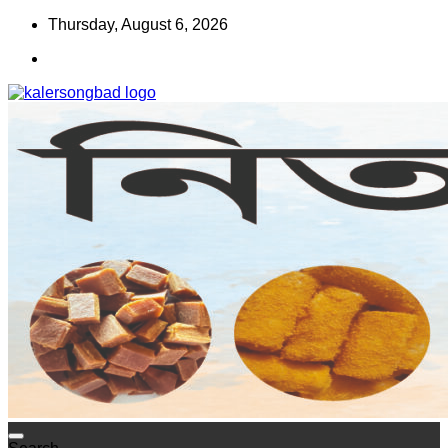
Skip
Thursday, August 6, 2026
to
content
www.kalersongbad.com
কালের সংবাদ