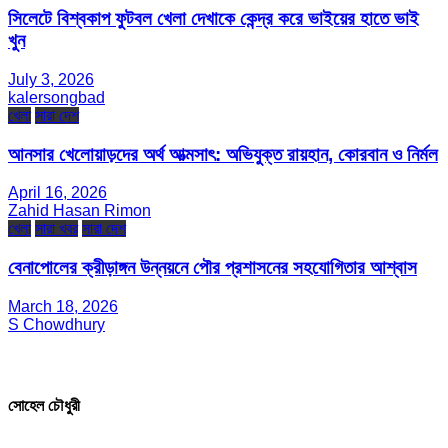
সিলেটে বিশ্বকাপ ফুটবল খেলা দেখাকে কেন্দ্র করে ভাইয়ের হাতে ভাই
খুন
July 3, 2026
kalersongbad
খেলা
সারা দেশ
আনসার খেলোয়াড়দের অর্থ আত্মসাৎ: অভিযুক্ত রায়হান, কোরবান ও নির্মল
April 16, 2026
Zahid Hasan Rimon
খেলা
সারা খবর
সারা দেশ
বেনাপোলের ক্রীড়াঙ্গন উন্নয়নে পৌর প্রশাসনের সহযোগিতার আশ্বাস
March 18, 2026
S Chowdhury
সম্পাদক ও প্রকাশক
সোহেল চৌধুরী