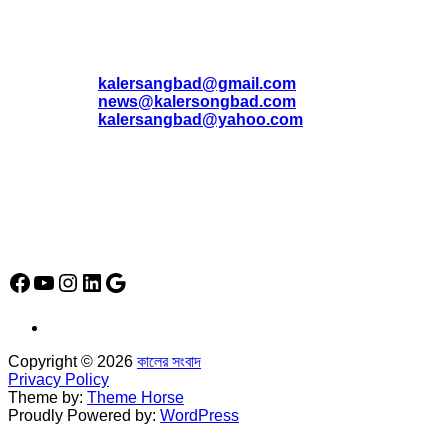
যোগাযোগ
* ই-মেইল:
*
kalersangbad@gmail.com
*
news@kalersongbad.com
*
kalersangbad@yahoo.com
*
ফোন: 02-48952778
*
মোবাইল : 01842-192270
*
হাউস# ৩২, সড়ক# ৬/বি, সেক্টর# ১২, উত্তরা, ঢাকা-১২৩০, বাংলাদেশ।
Social Media Icon
Facebook
YouTube
Instagram
LinkedIn
Google
Copyright © 2026
কালের সংবাদ
Privacy Policy
Theme by:
Theme Horse
Proudly Powered by:
WordPress