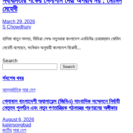
স্বাধীনতার পক্ষের স্লোগান দেয়া অপরাধ নয় : মোমিন
মেহেদী
March 29, 2026
S Chowdhury
হালিমা খাতুন সদস্য, মিডিয়া সেলঃ নতুনধারা বাংলাদেশ এনডিবির চেয়ারম্যান মোমিন
মেহেদী বলেছেন, সংবিধান অনুযায়ী বাংলাদেশ বিরোধী…
Search
Search
র্সবশেষ খবর
আন্তর্জাতিক
সারা দেশ
গ্লোবাল বাংলাদেশী অ্যালায়েন্স (জিবিএ) সাংবাদিক সম্মেলনে নির্বাহী
নেতৃত্ব পুনর্গঠন এবং নতুন গণতান্ত্রিক গঠনতন্ত্র প্রণয়নের অঙ্গীকার
August 6, 2026
kalersongbad
জাতীয়
সারা দেশ