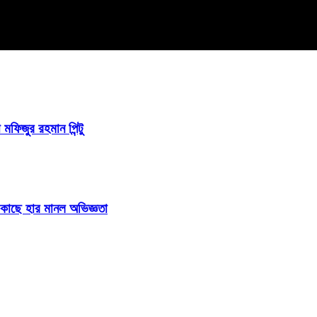
 মফিজুর রহমান পিন্টু
ির কাছে হার মানল অভিজ্ঞতা