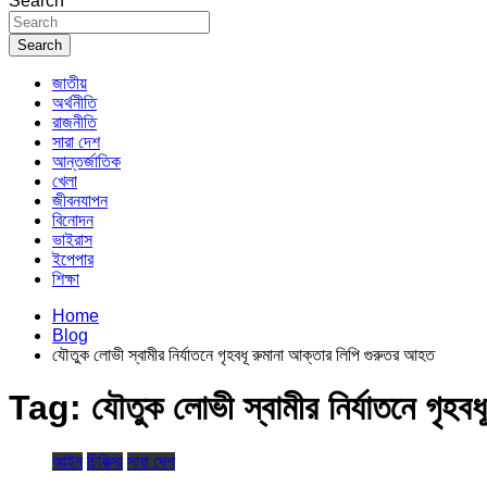
Search
Search
জাতীয়
অর্থনীতি
রাজনীতি
সারা দেশ
আন্তর্জাতিক
খেলা
জীবনযাপন
বিনোদন
ভাইরাস
ইপেপার
শিক্ষা
Home
Blog
যৌতুক লোভী স্বামীর নির্যাতনে গৃহবধূ রুমানা আক্তার লিপি গুরুতর আহত
Tag:
যৌতুক লোভী স্বামীর নির্যাতনে গৃহ
আইন
চিকিত্সা
সারা দেশ