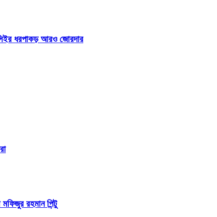
 আইসিইর ধরপাকড় আরও জোরদার
রা
 মফিজুর রহমান পিন্টু