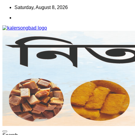
Skip
Saturday, August 8, 2026
to
content
www.kalersongbad.com
কালের সংবাদ