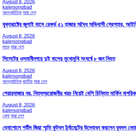
August 8, 2026
kalersongbad
আন্তর্জাতিক
সারা দেশ
যুক্তরাষ্ট্রে জুলাই মাসে রেকর্ড ৫১ হাজার অবৈধ অভিবাসী গ্রেপ্তার,
August 8, 2026
kalersongbad
মৃত্যু
সারা দেশ
সিলেটের ওসমানীনগরে দুই বাসের মুখোমুখি সংঘর্ষে ৮ জন নিহত
August 8, 2026
kalersongbad
আন্তর্জাতিক
জাতীয়
সারা দেশ
শেয়ারবাজার নয়, নিত্যপ্রয়োজনীয় খরচ নিয়েই বেশি চিন্তিত মার্কিন নাগরিক
August 8, 2026
kalersongbad
খেলা
সারা দেশ
বেনাপোলে শহীদ জিয়া স্মৃতি ফুটবল টুর্নামেন্টের উদ্বোধন করলেন যুবদল নেতা