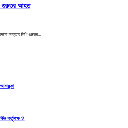
পি গুরুতর আহত
ধূ রুমানা আক্তার লিপি গুরুতর…
র আশঙ্কা
কিন কর্তৃপক্ষ ?