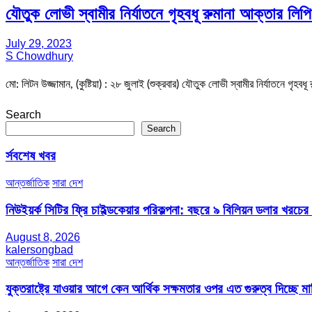
যৌতুক লোভী স্বামীর নির্যাতনে গৃহবধূ রুমানা আক্তার লি
July 29, 2023
S Chowdhury
মো: লিটন উজ্জামান, (কুষ্টিয়া) : ২৮ জুলাই (শুক্রবার) যৌতুক লোভী স্বামীর নির্যাতনে গৃহব
Search
Search
র্সবশেষ খবর
আন্তর্জাতিক
সারা দেশ
নিউইয়র্ক সিটির ফ্রি চাইল্ডকেয়ার পরিকল্পনা: বছরে ৯ বিলিয়ন ডলার খরচে
August 8, 2026
kalersongbad
আন্তর্জাতিক
সারা দেশ
যুক্তরাষ্ট্রে যাওয়ার আগে কেন আর্থিক সক্ষমতার ওপর এত গুরুত্ব দিচ্ছে মার্