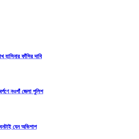
 হাসিনার ফাঁসির দাবি
র্পণে নওগাঁ জেলা পুলিশ
জীবনটাই যেন অভিশাপ