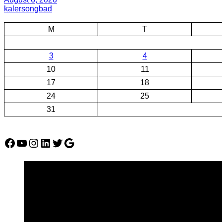
kalersongbad
M
T
3
4
10
11
17
18
24
25
31
Facebook
YouTube
Instagram
LinkedIn
Twitter
Google