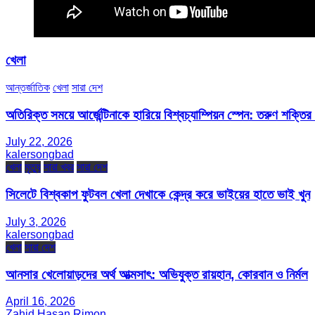
খেলা
আন্তর্জাতিক
খেলা
সারা দেশ
অতিরিক্ত সময়ে আর্জেন্টিনাকে হারিয়ে বিশ্বচ্যাম্পিয়ন স্পেন: তরুণ শক্ত
July 22, 2026
kalersongbad
খেলা
মৃত্যু
সারা খবর
সারা দেশ
সিলেটে বিশ্বকাপ ফুটবল খেলা দেখাকে কেন্দ্র করে ভাইয়ের হাতে ভাই খুন
July 3, 2026
kalersongbad
খেলা
সারা দেশ
আনসার খেলোয়াড়দের অর্থ আত্মসাৎ: অভিযুক্ত রায়হান, কোরবান ও নির্মল
April 16, 2026
Zahid Hasan Rimon