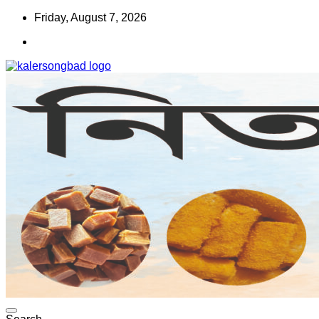
Skip
Friday, August 7, 2026
to
content
www.kalersongbad.com
কালের সংবাদ