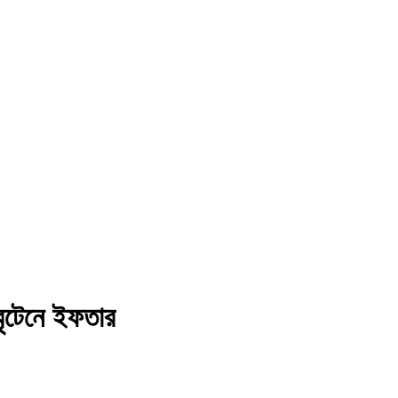
 বৃটেনে ইফতার