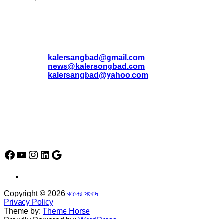
যোগাযোগ
* ই-মেইল:
*
kalersangbad@gmail.com
*
news@kalersongbad.com
*
kalersangbad@yahoo.com
*
ফোন: 02-48952778
*
মোবাইল : 01842-192270
*
হাউস# ৩২, সড়ক# ৬/বি, সেক্টর# ১২, উত্তরা, ঢাকা-১২৩০, বাংলাদেশ।
Social Media Icon
Facebook
YouTube
Instagram
LinkedIn
Google
Copyright © 2026
কালের সংবাদ
Privacy Policy
Theme by:
Theme Horse