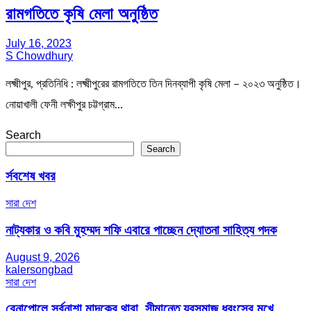
রামগতিতে কৃষি মেলা অনুষ্ঠিত
July 16, 2023
S Chowdhury
লক্ষ্মীপুর, প্রতিনিধি : লক্ষ্মীপুরের রামগতিতে তিন দিনব্যাপী কৃষি মেলা – ২০২৩ অনুষ্ঠিত।
নোয়াখালী ফেনী লক্ষীপুর চট্টগ্রাম…
Search
Search
র্সবশেষ খবর
সারা দেশ
নাট্যকার ও কবি মুহম্মদ শফি এবারে পাচ্ছেন দ্যোতনা সাহিত্য পদক
August 9, 2026
kalersongbad
সারা দেশ
বেনাপোলে সর্বনাশা মাদকের থাবা, সীমান্তে যুবসমাজ ধ্বংসের মুখে