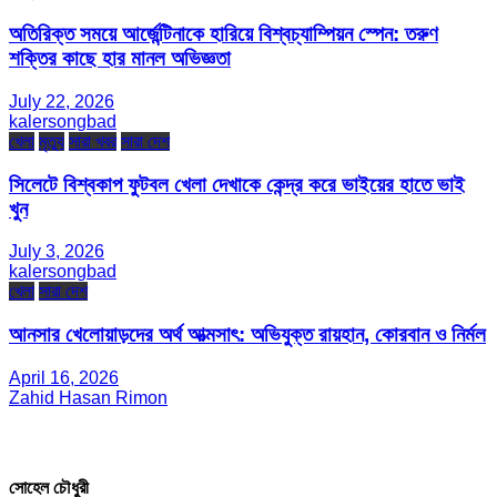
অতিরিক্ত সময়ে আর্জেন্টিনাকে হারিয়ে বিশ্বচ্যাম্পিয়ন স্পেন: তরুণ
শক্তির কাছে হার মানল অভিজ্ঞতা
July 22, 2026
kalersongbad
খেলা
মৃত্যু
সারা খবর
সারা দেশ
সিলেটে বিশ্বকাপ ফুটবল খেলা দেখাকে কেন্দ্র করে ভাইয়ের হাতে ভাই
খুন
July 3, 2026
kalersongbad
খেলা
সারা দেশ
আনসার খেলোয়াড়দের অর্থ আত্মসাৎ: অভিযুক্ত রায়হান, কোরবান ও নির্মল
April 16, 2026
Zahid Hasan Rimon
সম্পাদক ও প্রকাশক
সোহেল চৌধুরী