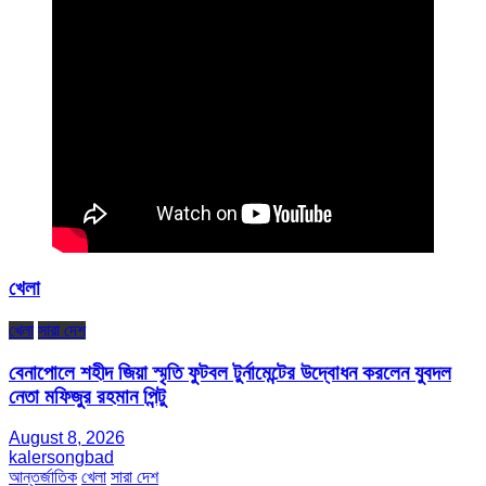
খেলা
খেলা
সারা দেশ
বেনাপোলে শহীদ জিয়া স্মৃতি ফুটবল টুর্নামেন্টের উদ্বোধন করলেন যুবদল
নেতা মফিজুর রহমান পিন্টু
August 8, 2026
kalersongbad
আন্তর্জাতিক
খেলা
সারা দেশ