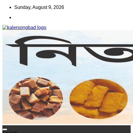
Skip
Sunday, August 9, 2026
to
content
www.kalersongbad.com
কালের সংবাদ