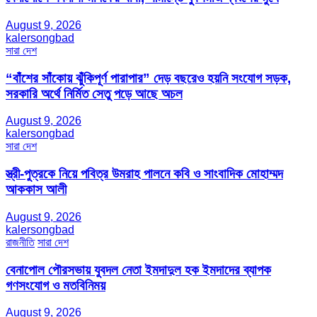
August 9, 2026
kalersongbad
সারা দেশ
“বাঁশের সাঁকোয় ঝুঁকিপূর্ণ পারাপার” দেড় বছরেও হয়নি সংযোগ সড়ক,
সরকারি অর্থে নির্মিত সেতু পড়ে আছে অচল
August 9, 2026
kalersongbad
সারা দেশ
স্ত্রী-পুত্রকে নিয়ে পবিত্র উমরাহ পালনে কবি ও সাংবাদিক মোহাম্মদ
আককাস আলী
August 9, 2026
kalersongbad
রাজনীতি
সারা দেশ
বেনাপোল পৌরসভায় যুবদল নেতা ইমদাদুল হক ইমদাদের ব্যাপক
গণসংযোগ ও মতবিনিময়
August 9, 2026