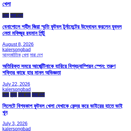
খেলা
খেলা
সারা দেশ
বেনাপোলে শহীদ জিয়া স্মৃতি ফুটবল টুর্নামেন্টের উদ্বোধন করলেন যুবদল
নেতা মফিজুর রহমান পিন্টু
August 8, 2026
kalersongbad
আন্তর্জাতিক
খেলা
সারা দেশ
অতিরিক্ত সময়ে আর্জেন্টিনাকে হারিয়ে বিশ্বচ্যাম্পিয়ন স্পেন: তরুণ
শক্তির কাছে হার মানল অভিজ্ঞতা
July 22, 2026
kalersongbad
খেলা
মৃত্যু
সারা খবর
সারা দেশ
সিলেটে বিশ্বকাপ ফুটবল খেলা দেখাকে কেন্দ্র করে ভাইয়ের হাতে ভাই
খুন
July 3, 2026
kalersongbad