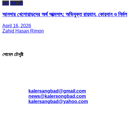
খেলা
সারা দেশ
আনসার খেলোয়াড়দের অর্থ আত্মসাৎ: অভিযুক্ত রায়হান, কোরবান ও নির্মল
April 16, 2026
Zahid Hasan Rimon
সম্পাদক ও প্রকাশক
সোহেল চৌধুরী
যোগাযোগ
* ই-মেইল:
*
kalersangbad@gmail.com
*
news@kalersongbad.com
*
kalersangbad@yahoo.com
*
ফোন: 02-48952778
*
মোবাইল : 01842-192270
*
হাউস# ৩২, সড়ক# ৬/বি, সেক্টর# ১২, উত্তরা, ঢাকা-১২৩০, বাংলাদেশ।