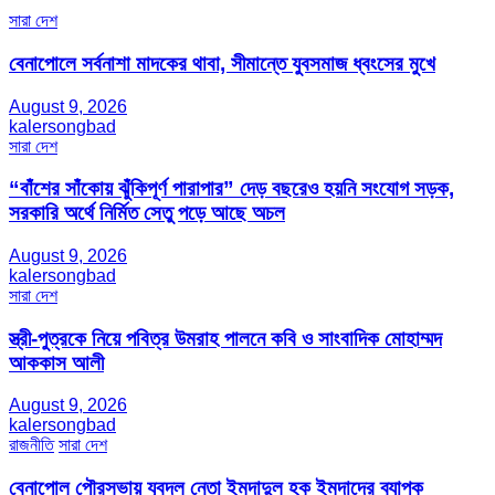
সারা দেশ
বেনাপোলে সর্বনাশা মাদকের থাবা, সীমান্তে যুবসমাজ ধ্বংসের মুখে
August 9, 2026
kalersongbad
সারা দেশ
“বাঁশের সাঁকোয় ঝুঁকিপূর্ণ পারাপার” দেড় বছরেও হয়নি সংযোগ সড়ক,
সরকারি অর্থে নির্মিত সেতু পড়ে আছে অচল
August 9, 2026
kalersongbad
সারা দেশ
স্ত্রী-পুত্রকে নিয়ে পবিত্র উমরাহ পালনে কবি ও সাংবাদিক মোহাম্মদ
আককাস আলী
August 9, 2026
kalersongbad
রাজনীতি
সারা দেশ
বেনাপোল পৌরসভায় যুবদল নেতা ইমদাদুল হক ইমদাদের ব্যাপক