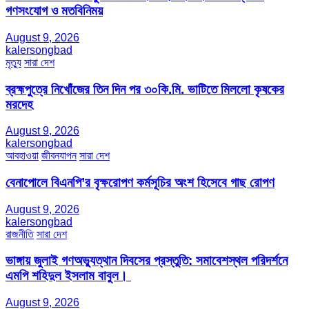
গণসংযোগ ও মতবিনিময়
August 9, 2026
kalersongbad
মৃত্যু
সারা দেশ
ব্রহ্মপুত্রে নিখোঁজের তিন দিন পর ৩০কি.মি. ভাটিতে মিললো কৃষকের
মরদেহ
August 9, 2026
kalersongbad
আবহাওয়া
জীবনযাপন
সারা দেশ
বেনাপোলে বিএনপি’র বৃক্ষরোপণ কর্মসূচির অংশ হিসেবে গাছ রোপণ
August 9, 2026
kalersongbad
রাজনীতি
সারা দেশ
ভাঙ্গায় জুলাই গণঅভ্যুত্থান দিবসের প্রস্তুতি: সমাবেশস্থল পরিদর্শনে
এমপি শহিদুল ইসলাম বাবুল। ​
August 9, 2026