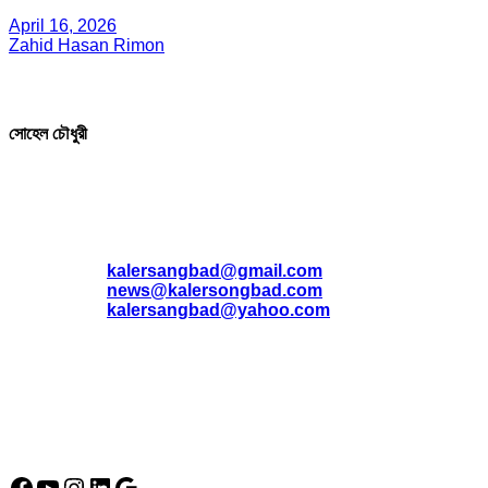
April 16, 2026
Zahid Hasan Rimon
সম্পাদক ও প্রকাশক
সোহেল চৌধুরী
যোগাযোগ
* ই-মেইল:
*
kalersangbad@gmail.com
*
news@kalersongbad.com
*
kalersangbad@yahoo.com
*
ফোন: 02-48952778
*
মোবাইল : 01842-192270
*
হাউস# ৩২, সড়ক# ৬/বি, সেক্টর# ১২, উত্তরা, ঢাকা-১২৩০, বাংলাদেশ।
Social Media Icon
Facebook
YouTube
Instagram
LinkedIn
Google