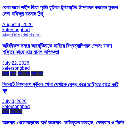
বেনাপোলে শহীদ জিয়া স্মৃতি ফুটবল টুর্নামেন্টের উদ্বোধন করলেন যুবদল
নেতা মফিজুর রহমান পিন্টু
August 8, 2026
kalersongbad
আন্তর্জাতিক
খেলা
সারা দেশ
অতিরিক্ত সময়ে আর্জেন্টিনাকে হারিয়ে বিশ্বচ্যাম্পিয়ন স্পেন: তরুণ
শক্তির কাছে হার মানল অভিজ্ঞতা
July 22, 2026
kalersongbad
খেলা
মৃত্যু
সারা খবর
সারা দেশ
সিলেটে বিশ্বকাপ ফুটবল খেলা দেখাকে কেন্দ্র করে ভাইয়ের হাতে ভাই
খুন
July 3, 2026
kalersongbad
খেলা
সারা দেশ
আনসার খেলোয়াড়দের অর্থ আত্মসাৎ: অভিযুক্ত রায়হান, কোরবান ও নির্মল