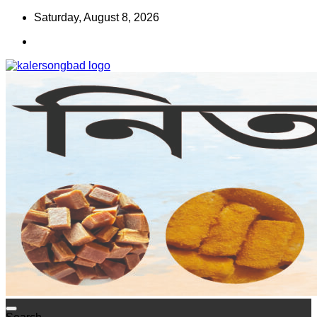
Skip
Saturday, August 8, 2026
to
content
www.kalersongbad.com
কালের সংবাদ