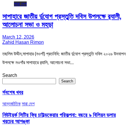
সারা দেশ
সাপাহারে জাতীয় র্দুযোগ প্রস্তুতি দবিস উপলক্ষে র‌্যালী,
আলোচনা সভা ও মহড়া
March 12, 2026
Zahid Hasan Rimon
তছলিম উদ্দীন,সাপাহার (নওগাঁ) প্রতনিধি: জাতীয় র্দুযোগ প্রস্তুতি দবিস ২০২৬ উদযাপন
উপলক্ষে নওগাঁর সাপাহারে র‌্যালি, আলোচনা সভা…
Search
Search
র্সবশেষ খবর
আন্তর্জাতিক
সারা দেশ
নিউইয়র্ক সিটির ফ্রি চাইল্ডকেয়ার পরিকল্পনা: বছরে ৯ বিলিয়ন ডলার
খরচের আশঙ্কা