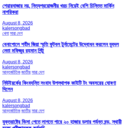
শেয়ারবাজার নয়, নিত্যপ্রয়োজনীয় খরচ নিয়েই বেশি চিন্তিত মার্কিন
নাগরিকরা
August 8, 2026
kalersongbad
খেলা
সারা দেশ
বেনাপোলে শহীদ জিয়া স্মৃতি ফুটবল টুর্নামেন্টের উদ্বোধন করলেন যুবদল
নেতা মফিজুর রহমান পিন্টু
August 8, 2026
kalersongbad
আন্তর্জাতিক
জাতীয়
সারা দেশ
নিউইয়র্কের কিংবদন্তি সংবাদ উপস্থাপক কাইটি টং অবসরের ঘোষণা
দিলেন
August 8, 2026
kalersongbad
আন্তর্জাতিক
জাতীয়
সারা দেশ
যুক্তরাষ্ট্রে ভিসা পেতে লাগতে পারে ২০ হাজার ডলার পর্যন্ত বন্ড, স্থায়ী