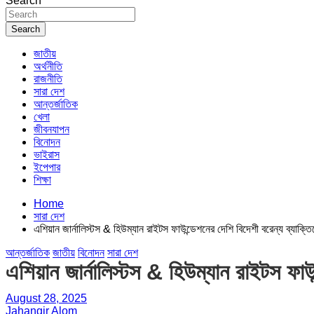
Search
Search
জাতীয়
অর্থনীতি
রাজনীতি
সারা দেশ
আন্তর্জাতিক
খেলা
জীবনযাপন
বিনোদন
ভাইরাস
ইপেপার
শিক্ষা
Home
সারা দেশ
এশিয়ান জার্নালিস্টস & হিউম্যান রাইটস ফাউন্ডেশনের দেশি বিদেশী বরেন্য ব্যাক্তি
আন্তর্জাতিক
জাতীয়
বিনোদন
সারা দেশ
এশিয়ান জার্নালিস্টস & হিউম্যান রাইটস ফাউন
August 28, 2025
Jahangir Alom