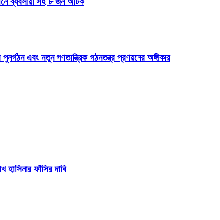
যানে ব্যবসায়ী সহ ৮ জন আটক
 পুনর্গঠন এবং নতুন গণতান্ত্রিক গঠনতন্ত্র প্রণয়নের অঙ্গীকার
 হাসিনার ফাঁসির দাবি