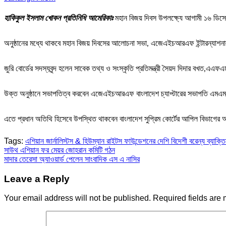
হাকিকুল ইসলাম খোকন প্রতিনিধি আমেরিকাঃ
মহান বিজয় দিবস উপলক্ষ্যে আগামী ১৬ ডিস
অনুষ্ঠানের মধ্যে থাকবে মহান বিজয় দিবসের আলোচনা সভা, এজেএইচআরএফ ইন্টারন্যাশনাল অ
জুরি বোর্ডের সদস্যবৃন্দ হলেন সাবেক তথ্য ও সংস্কৃতি প্রতিমন্ত্রী সৈয়দ দিদার বখত,এএফএ
উক্ত অনুষ্ঠানে সভাপতিত্ব করবেন এজেএইচআরএফ বাংলাদেশ চ্যাপ্টারের সভাপতি এম
এতে প্রধান অতিথি হিসেবে উপস্থিত থাকবেন বাংলাদেশ সুপ্রিম কোর্টের আপিল বিভাগের অব
Tags:
এশিয়ান জার্নালিস্টস & হিউম্যান রাইটস ফাউন্ডেশনের দেশি বিদেশী বরেন্য ব্যাক্তি
Post
সাউথ এশিয়ান ফর মেয়র জোহরান কমিটি গঠন
মাদার তেরেসা অ‍্যাওয়ার্ড পেলেন সাংবাদিক এস এ নাসির
navigation
Leave a Reply
Your email address will not be published.
Required fields are