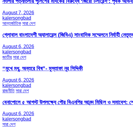
নওগাঁর পত্নীতলায় পুলিশের মাদকের বিরুদ্ধে ‘জিরো টলারেন্স’: পৃথক অভি
August 7, 2026
kalersongbad
আন্তর্জাতিক
সারা দেশ
গ্লোবাল বাংলাদেশী অ্যালায়েন্স (জিবিএ) সাংবাদিক সম্মেলনে নির্বাহী নেতৃত্ব
August 6, 2026
kalersongbad
জাতীয়
সারা দেশ
“মুখে মধু, অন্তরে বিষ”- মুস্তাফা নূর সিদ্দিকী
August 6, 2026
kalersongbad
রাজনীতি
সারা দেশ
বেনাপোলে ৫ আগস্ট উপলক্ষ্যে পৌর বিএনপির আনন্দ মিছিল ও সমাবেশ: শেখ
August 6, 2026
kalersongbad
সারা দেশ