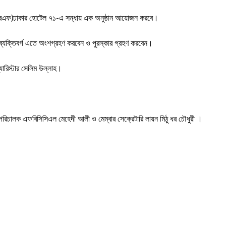
ইচআরএফ)ঢাকার হোটেল ৭১-এ সন্ধায় এক অনুষ্ঠান আয়োজন করবে।
ট ব্যক্তিবর্গ এতে অংশগ্রহণ করবেন ও পুরস্কার গ্রহণ করবেন।
্যারিস্টার সেলিম উল্লাহ।
পরিচালক এফবিসিসিএল মেহেদী আলী ও মেম্বার সেক্রেটারি লায়ন মিঠু ধর চৌধুরী ।