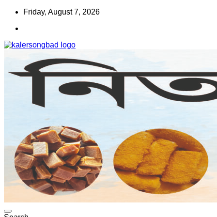
Skip
Friday, August 7, 2026
to
content
www.kalersongbad.com
কালের সংবাদ