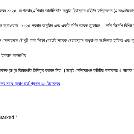
েম্বর ২০২৫, মংগলবার,এশিয়ান জার্নালিস্টস অ্যান্ড হিউম্যান রাইটস ফাউন্ডেশন (এজেএ
্যাওয়ার্ড- ২০২৫ প্রদান অনুষ্ঠান এবং একটি বর্ণিল স্মারক উন্মোচন। দেশি-বিদেশি বিশিষ্
ম সোলায়মান চৌধুরী,ঢাকা শিক্ষা বোর্ডের সাবেক চেয়ারম্যান অধ‍্যাপক ড.দিলারা হাফিজ এবং ব
এম ইকবাল আলমগীর ।
সরপ্রাপ্ত বিচারপতি ছিদ্দিকুর রহমান মিয়া ।ইভেন্ট সেলিব্রেশন কমিটির কনভেনর ও সাবেক 
দের মাঝে অ্যাওয়ার্ড প্রদান ১৬ ডিসেম্বর
 marked
*