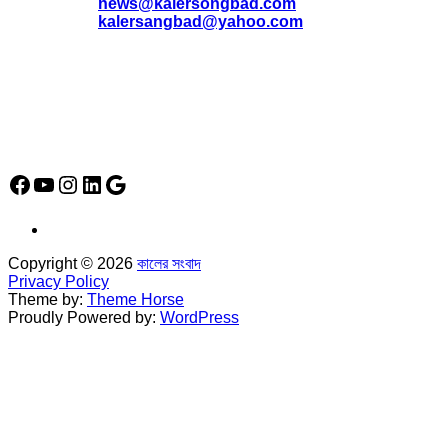
*
news@kalersongbad.com
*
kalersangbad@yahoo.com
*
ফোন: 02-48952778
*
মোবাইল : 01842-192270
*
হাউস# ৩২, সড়ক# ৬/বি, সেক্টর# ১২, উত্তরা, ঢাকা-১২৩০, বাংলাদেশ।
Social Media Icon
Facebook
YouTube
Instagram
LinkedIn
Google
Copyright © 2026
কালের সংবাদ
Privacy Policy
Theme by:
Theme Horse
Proudly Powered by:
WordPress