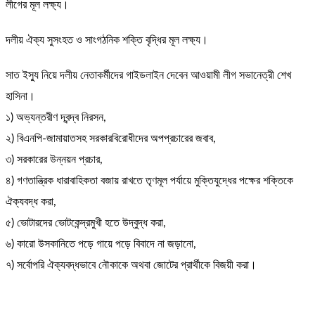
লীগের মূল লক্ষ্য।
দলীয় ঐক্য সুসংহত ও সাংগঠনিক শক্তি বৃদ্ধির মূল লক্ষ্য।
সাত ইস্যু নিয়ে দলীয় নেতাকর্মীদের গাইডলাইন দেবেন আওয়ামী লীগ সভানেত্রী শেখ
হাসিনা।
১) অভ্যন্তরীণ দ্বন্দ্ব নিরসন,
২) বিএনপি-জামায়াতসহ সরকারবিরোধীদের অপপ্রচারের জবাব,
৩) সরকারের উন্নয়ন প্রচার,
৪) গণতান্ত্রিক ধারাবাহিকতা বজায় রাখতে তৃণমূল পর্যায়ে মুক্তিযুদ্ধের পক্ষের শক্তিকে
ঐক্যবদ্ধ করা,
৫) ভোটারদের ভোটকেন্দ্রমুখী হতে উদ্বুদ্ধ করা,
৬) কারো উসকানিতে পড়ে গায়ে পড়ে বিবাদে না জড়ানো,
৭) সর্বোপরি ঐক্যবদ্ধভাবে নৌকাকে অথবা জোটের প্রার্থীকে বিজয়ী করা।