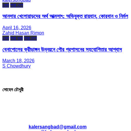
খেলা
সারা দেশ
আনসার খেলোয়াড়দের অর্থ আত্মসাৎ: অভিযুক্ত রায়হান, কোরবান ও নির্মল
April 16, 2026
Zahid Hasan Rimon
খেলা
সারা খবর
সারা দেশ
বেনাপোলের ক্রীড়াঙ্গন উন্নয়নে পৌর প্রশাসনের সহযোগিতার আশ্বাস
March 18, 2026
S Chowdhury
সম্পাদক ও প্রকাশক
সোহেল চৌধুরী
যোগাযোগ
* ই-মেইল:
*
kalersangbad@gmail.com