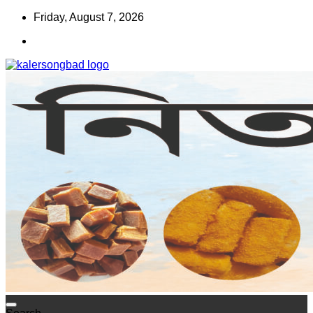
Skip
Friday, August 7, 2026
to
content
www.kalersongbad.com
কালের সংবাদ