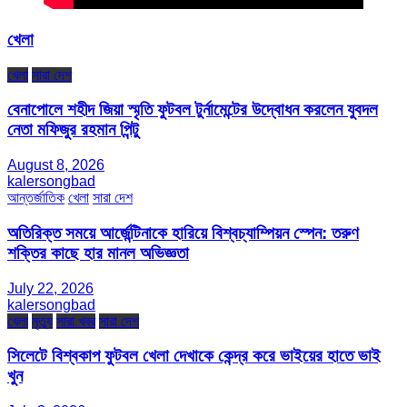
খেলা
খেলা
সারা দেশ
বেনাপোলে শহীদ জিয়া স্মৃতি ফুটবল টুর্নামেন্টের উদ্বোধন করলেন যুবদল
নেতা মফিজুর রহমান পিন্টু
August 8, 2026
kalersongbad
আন্তর্জাতিক
খেলা
সারা দেশ
অতিরিক্ত সময়ে আর্জেন্টিনাকে হারিয়ে বিশ্বচ্যাম্পিয়ন স্পেন: তরুণ
শক্তির কাছে হার মানল অভিজ্ঞতা
July 22, 2026
kalersongbad
খেলা
মৃত্যু
সারা খবর
সারা দেশ
সিলেটে বিশ্বকাপ ফুটবল খেলা দেখাকে কেন্দ্র করে ভাইয়ের হাতে ভাই
খুন