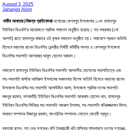
August 3, 2025
Jahangir Alom
শামীম আখতার (নিজস্ব প্রতিবেদক)
যশোরের কেশবপুর উপজেলার ১১নং হাসানপুর
ইউনিয়ন বিএনপি’র আয়োজনে শ্রমিক সমাবেশ অনুষ্ঠিত হয়েছে। গত শুক্রবার (১লা
আগস্ট) রাতে হাসানপুর বাজারে ওই কৃষক সমাবেশ অনুষ্ঠিত হয়। সমাবেশে প্রধান অতিথি
হিসেবে বক্তব্য রাখেন বিএনপির কেন্দ্রীয় নির্বাহী কমিটির সদস্য ও কেশবপুর উপজেলা
বিএনপির সভাপতি আলহাজ্ব আবুল হোসেন আজাদ।
সমাবেশে হাসানপুর ইউনিয়ন বিএনপির সভাপতি আলমগীর হোসেনের সভাপতিত্বে এবং
সহ-সভাপতি মাস্টার আমিরুল ইসলামের সঞ্চালনায় বিশেষ অতিথি হিসেবে বক্তব্য রাখেন
উপজেলা বিএনপির সহ-সভাপতি আলাউদ্দিন আলা, উপজেলা শ্রমিক দলের সভাপতি
বজলুর রহমান, সাগরদাঁড়ি ইউনিয়ন বিএনপির সভাপতি আকরাম হোসেন খান, হাসানপুর
ইউনিয়ন বিএনপির সিনিয়র সহ-সভাপতি নজরুল ইসলাম, সহ-সভাপতি মনিরুজ্জামান মিলন,
সাধারণ সম্পাদক মিজানুর রহমান, সাংগঠনিক সম্পাদক সোহেল মেহেদী প্রমুখ।
বক্তারা বলেন, গত দেড় দশকের বেশি স্বৈরাচারী খুনি হাসিনার শাসনামলে দেশের গণতন্ত্র,