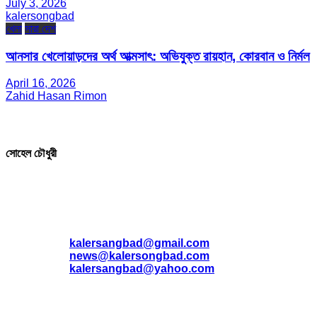
July 3, 2026
kalersongbad
খেলা
সারা দেশ
আনসার খেলোয়াড়দের অর্থ আত্মসাৎ: অভিযুক্ত রায়হান, কোরবান ও নির্মল
April 16, 2026
Zahid Hasan Rimon
সম্পাদক ও প্রকাশক
সোহেল চৌধুরী
যোগাযোগ
* ই-মেইল:
*
kalersangbad@gmail.com
*
news@kalersongbad.com
*
kalersangbad@yahoo.com
*
ফোন: 02-48952778
*
মোবাইল : 01842-192270
*
হাউস# ৩২, সড়ক# ৬/বি, সেক্টর# ১২, উত্তরা, ঢাকা-১২৩০, বাংলাদেশ।