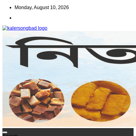
Skip
Monday, August 10, 2026
to
content
www.kalersongbad.com
কালের সংবাদ