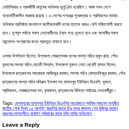
ভোটাধিকার ও শ্রমজীবী মানুষের অধিকার ভুলুণ্ঠিত হয়েছিল। আজ যখন দেশে
অন্তর্বর্তীকালীন সরকার রয়েছে। এ দেশের গণতন্ত্র পুনরুদ্ধার ও শ্রমিকদের ন্যায্য
অধিকার প্রতিষ্ঠায় বাংলাদেশ জাতীয়তাবাদী দলের হাতকে আরও বেশি শক্তিশালী করতে
হবে। তৃণমূল পর্যায়ে সকল নেতাকর্মীদের ঐক্য গড়ে তুলতে হবে এবং আগামীর সকল
আন্দোলন-সংগ্রামের জন্য প্রস্তুত থাকতে হবে।
এসময় উপস্থিত ছিলেন, উপজেলা সেচ্ছাসেবক দলের সদস্য সচিব বাবুল রানা, পৌর
যুবদলের সদস্য সচিব মেহেদী বিশ্বাস, উপজেলা যুবদল নেতা মেহেদী হাসান হিমেল,
উপজেলা ছাত্রদলের আহবায়ক আজিজুর রহমান, সদস্য সচিব মোস্তাফিজুর রহমান, পৌর
ছাত্রদলের সদস্য সচিব মনিরুল ইসলাম সহ হাসানপুর ইউনিয়ন বিএনপি, যুবদল,
শ্রমিকদল, স্বেচ্ছাসেবক দল, কৃষকদল, ছাত্রদলের বিভিন্ন পর্যায়ের নেতাকর্মীবৃন্দ।
Tags:
কেশবপুরের হাসানপুর ইউনিয়ন বিএনপির আয়োজনে শ্রমিক সমাবেশ অনুষ্ঠিত
Post
জাতীয় শোক দিবস ১৫ আগস্ট; বাঙালির হৃদয়ে চির অমর বঙ্গবন্ধু শেখ মুজিবুর রহমান
বরগুনার তালতলীতে রাখাইন পরিবারের কাছে চাঁদা দাবির অভিযোগ
navigation
Leave a Reply