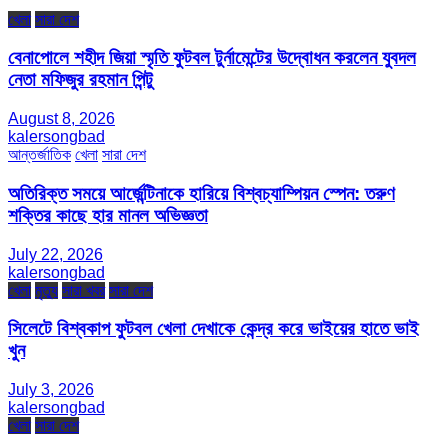
খেলা
সারা দেশ
বেনাপোলে শহীদ জিয়া স্মৃতি ফুটবল টুর্নামেন্টের উদ্বোধন করলেন যুবদল
নেতা মফিজুর রহমান পিন্টু
August 8, 2026
kalersongbad
আন্তর্জাতিক
খেলা
সারা দেশ
অতিরিক্ত সময়ে আর্জেন্টিনাকে হারিয়ে বিশ্বচ্যাম্পিয়ন স্পেন: তরুণ
শক্তির কাছে হার মানল অভিজ্ঞতা
July 22, 2026
kalersongbad
খেলা
মৃত্যু
সারা খবর
সারা দেশ
সিলেটে বিশ্বকাপ ফুটবল খেলা দেখাকে কেন্দ্র করে ভাইয়ের হাতে ভাই
খুন
July 3, 2026
kalersongbad
খেলা
সারা দেশ