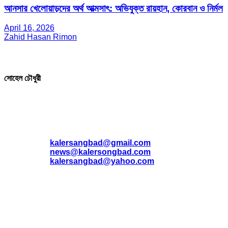
আনসার খেলোয়াড়দের অর্থ আত্মসাৎ: অভিযুক্ত রায়হান, কোরবান ও নির্মল
April 16, 2026
Zahid Hasan Rimon
সম্পাদক ও প্রকাশক
সোহেল চৌধুরী
যোগাযোগ
* ই-মেইল:
*
kalersangbad@gmail.com
*
news@kalersongbad.com
*
kalersangbad@yahoo.com
*
ফোন: 02-48952778
*
মোবাইল : 01842-192270
*
হাউস# ৩২, সড়ক# ৬/বি, সেক্টর# ১২, উত্তরা, ঢাকা-১২৩০, বাংলাদেশ।
Social Media Icon