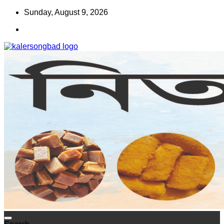
Skip
Sunday, August 9, 2026
to
content
www.kalersongbad.com
কালের সংবাদ