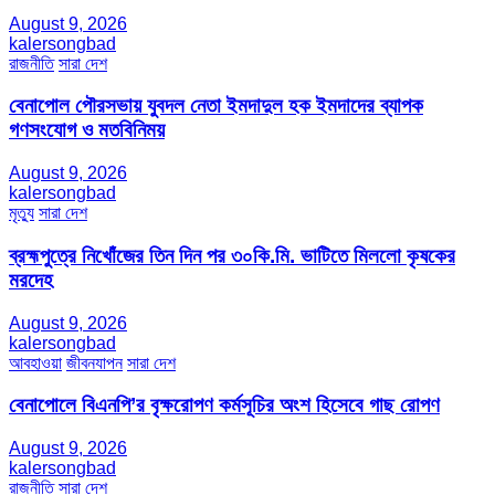
August 9, 2026
kalersongbad
রাজনীতি
সারা দেশ
বেনাপোল পৌরসভায় যুবদল নেতা ইমদাদুল হক ইমদাদের ব্যাপক
গণসংযোগ ও মতবিনিময়
August 9, 2026
kalersongbad
মৃত্যু
সারা দেশ
ব্রহ্মপুত্রে নিখোঁজের তিন দিন পর ৩০কি.মি. ভাটিতে মিললো কৃষকের
মরদেহ
August 9, 2026
kalersongbad
আবহাওয়া
জীবনযাপন
সারা দেশ
বেনাপোলে বিএনপি’র বৃক্ষরোপণ কর্মসূচির অংশ হিসেবে গাছ রোপণ
August 9, 2026
kalersongbad
রাজনীতি
সারা দেশ