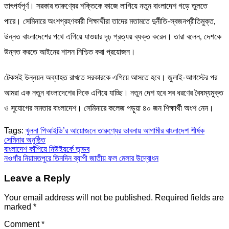
তাৎপর্যপূর্ণ। সরকার তারুণ্যের শক্তিকে কাজে লাগিয়ে নতুন বাংলাদেশ গড়ে তুলতে
পারে। সেমিনারে অংশগ্রহণকারী শিক্ষার্থীরা তাদের মতামতে দুর্নীতি-স্বজনপ্রীতিমুক্ত,
উন্নত বাংলাদেশের পথে এগিয়ে যাওয়ার দৃঢ় প্রত্যয় ব্যক্ত করেন। তারা বলেন, দেশকে
উন্নত করতে আইনের শাসন নিশ্চিত করা প্রয়োজন।
টেকসই উন্নয়ন অব্যাহত রাখতে সরকারকে এগিয়ে আসতে হবে। জুলাই-আগস্টের পর
আমরা এক নতুন বাংলাদেশের দিকে এগিয়ে যাচ্ছি। নতুন দেশ হবে সব ধরণের বৈষম্যমুক্ত
ও সুযোগের সমতার বাংলাদেশ। সেমিনারে কলেজ পড়ুয়া ৪০ জন শিক্ষার্থী অংশ নেন।
Tags:
খুলনা পিআইডি’র আয়োজনে তারুণ্যের ভাবনায় আগামীর বাংলাদেশ শীর্ষক
সেমিনার অনুষ্ঠিত
Post
বাংলাদেশ কাঁপিয়ে নিউইয়র্কে তান্ডব
নওগাঁর নিয়ামতপুরে তিনদিন ব্যাপী জাতীয় ফল মেলার উদ্বোধন
navigation
Leave a Reply
Your email address will not be published.
Required fields are
marked
*
Comment
*