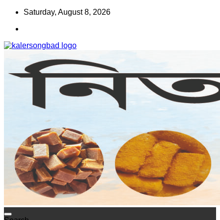
Skip
Saturday, August 8, 2026
to
content
www.kalersongbad.com
কালের সংবাদ