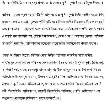
বিশেষ অতিথি হিসেবে বক্তব্য রাখেন যশোর জেলার পুলিশ সুপার সৈয়দ রফিকুল ইসলাম।
প্রশিক্ষণে জেলা প্রশাসক ও রিটার্নিং অফিসার এবং পুলিশ সুপার নির্বাচনকালীন আচরণবিধি,
স্বচ্ছতা রক্ষা এবং আইনশৃঙ্খলা পরিস্থিতি মোকাবিলায় করণীয় বিষয়সমূহ নিয়ে গুরুত্বপূর্ণ
আলোচনা করেন। এছাড়াও ভোটের পূর্বের দিনের কাজ, ভোটগ্রহণ পদ্ধতি, ব্যালট পেপার
ও ব্যালট বাক্স ব্যবস্থাপনা, ভোটার শনাক্তকরণ, ভোট গণনা ও ফলাফল প্রেরণ প্রক্রিয়া
সম্পর্কে প্রিজাইডিং অফিসারদের উদ্দেশ্যে প্রয়োজনীয় দিকনির্দেশনা প্রদান করেন।
এসময় উপস্থিত ছিলেন, সিনিয়র জেলা নির্বাচন অফিসার জাহাঙ্গীর আলম রাকিব,
অতিরিক্ত জেলা নির্বাচন অফিসার সেখ রেজাউল ইসলাম, সহকারী পুলিশ সুপার (মনিরামপুর
সার্কেল) ইমদাদুল হক, কেশবপুর থানার অফিসার ইনচার্জ সুকদেব রায়, উপজেলা নির্বাচন
কর্মকর্তা কাজী মাহামুদ হোসেন, উপজেলা মাধ্যমিক শিক্ষা অফিসার সেখ ফিরোজ আহমেদ,
উপজেলা যুব উন্নয়ন কর্মকর্তা আনজু মনোয়ারা, উপজেলা মহিলা বিষয়ক কর্মকর্তা রুপালী
রানী, প্রিজাইডিং অফিসারগণ, সহকারী প্রিজাইডিং অফিসার, পোলিং অফিসারগণ এবং
উপজেলা প্রশাসনের বিভিন্ন দপ্তরের কর্মকর্তাগণ।