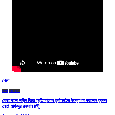
খেলা
খেলা
সারা দেশ
বেনাপোলে শহীদ জিয়া স্মৃতি ফুটবল টুর্নামেন্টের উদ্বোধন করলেন যুবদল
নেতা মফিজুর রহমান পিন্টু