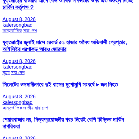
যুক্তরাষ্ট্রে যাওয়ার আগে কেন আর্থিক সক্ষমতার ওপর এত গুরুত্ব দিচ্ছে
মার্কিন কর্তৃপক্ষ ?
August 8, 2026
kalersongbad
আন্তর্জাতিক
সারা দেশ
যুক্তরাষ্ট্রে জুলাই মাসে রেকর্ড ৫১ হাজার অবৈধ অভিবাসী গ্রেপ্তার,
আইসিইর ধরপাকড় আরও জোরদার
August 8, 2026
kalersongbad
মৃত্যু
সারা দেশ
সিলেটের ওসমানীনগরে দুই বাসের মুখোমুখি সংঘর্ষে ৮ জন নিহত
August 8, 2026
kalersongbad
আন্তর্জাতিক
জাতীয়
সারা দেশ
শেয়ারবাজার নয়, নিত্যপ্রয়োজনীয় খরচ নিয়েই বেশি চিন্তিত মার্কিন
নাগরিকরা
August 8, 2026