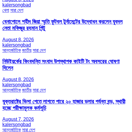
kalersongbad
খেলা
সারা দেশ
বেনাপোলে শহীদ জিয়া স্মৃতি ফুটবল টুর্নামেন্টের উদ্বোধন করলেন যুবদল
নেতা মফিজুর রহমান পিন্টু
August 8, 2026
kalersongbad
আন্তর্জাতিক
জাতীয়
সারা দেশ
নিউইয়র্কের কিংবদন্তি সংবাদ উপস্থাপক কাইটি টং অবসরের ঘোষণা
দিলেন
August 8, 2026
kalersongbad
আন্তর্জাতিক
জাতীয়
সারা দেশ
যুক্তরাষ্ট্রে ভিসা পেতে লাগতে পারে ২০ হাজার ডলার পর্যন্ত বন্ড, স্থায়ী
হচ্ছে পরীক্ষামূলক কর্মসূচি
August 7, 2026
kalersongbad
আন্তর্জাতিক
সারা দেশ