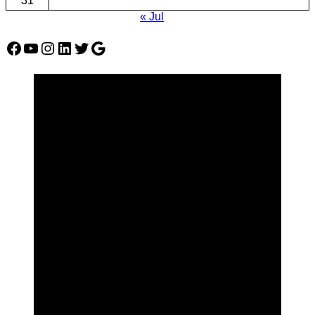
31
« Jul
Facebook
YouTube
Instagram
LinkedIn
Twitter
Google