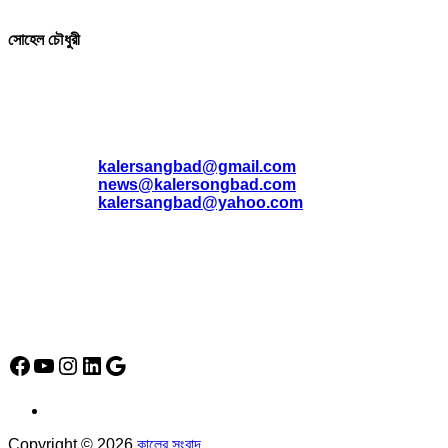
সোহেল চৌধুরী
যোগাযোগ
* ই-মেইল:
*
kalersangbad@gmail.com
*
news@kalersongbad.com
*
kalersangbad@yahoo.com
*
ফোন: 02-48952778
*
মোবাইল : 01842-192270
*
হাউস# ৩২, সড়ক# ৬/বি, সেক্টর# ১২, উত্তরা, ঢাকা-১২৩০, বাংলাদেশ।
Social Media Icon
Facebook
YouTube
Instagram
LinkedIn
Google
Copyright © 2026
কালের সংবাদ