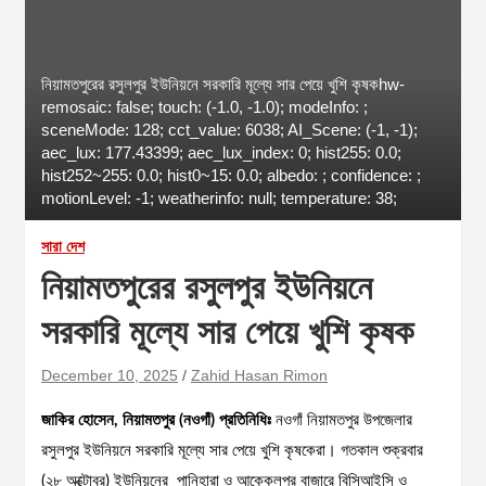
নিয়ামতপুরের রসুলপুর ইউনিয়নে সরকারি মূল্যে সার পেয়ে খুশি কৃষকhw-
remosaic: false; touch: (-1.0, -1.0); modeInfo: ;
sceneMode: 128; cct_value: 6038; AI_Scene: (-1, -1);
aec_lux: 177.43399; aec_lux_index: 0; hist255: 0.0;
hist252~255: 0.0; hist0~15: 0.0; albedo: ; confidence: ;
motionLevel: -1; weatherinfo: null; temperature: 38;
সারা দেশ
নিয়ামতপুরের রসুলপুর ইউনিয়নে
সরকারি মূল্যে সার পেয়ে খুশি কৃষক
December 10, 2025
Zahid Hasan Rimon
জাকির হোসেন, নিয়ামতপুর (নওগাঁ) প্রতিনিধিঃ
নওগাঁ নিয়ামতপুর উপজেলার
রসুলপুর ইউনিয়নে সরকারি মূল্যে সার পেয়ে খুশি কৃষকেরা। গতকাল শুক্রবার
(২৮ অক্টোবর) ইউনিয়নের পানিহারা ও আক্কেলপুর বাজারে বিসিআইসি ও