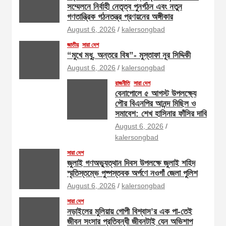
সম্মেলনে নির্বাহী নেতৃত্ব পুনর্গঠন এবং নতুন
গণতান্ত্রিক গঠনতন্ত্র প্রণয়নের অঙ্গীকার
August 6, 2026
kalersongbad
জাতীয়
সারা দেশ
“মুখে মধু, অন্তরে বিষ”- মুস্তাফা নূর সিদ্দিকী
August 6, 2026
kalersongbad
রাজনীতি
সারা দেশ
বেনাপোলে ৫ আগস্ট উপলক্ষ্যে
পৌর বিএনপির আনন্দ মিছিল ও
সমাবেশ: শেখ হাসিনার ফাঁসির দাবি
August 6, 2026
kalersongbad
সারা দেশ
জুলাই গণঅভ্যুত্থান দিবস উপলক্ষে জুলাই শহিদ
স্মৃতিস্তম্ভে পুষ্পস্তবক অর্পণে নওগাঁ জেলা পুলিশ
August 6, 2026
kalersongbad
সারা দেশ
নড়াইলের মুলিয়ায় গোপী বিশ্বাস’র এক পা-তেই
জীবন সংসার প্রতিবন্ধী জীবনটাই যেন অভিশাপ