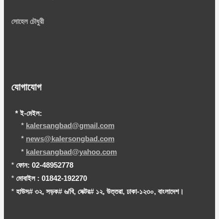
সোহেল চৌধুরী
যোগাযোগ
* ই-মেইল:
*
kalersangbad@gmail.com
*
news@kalersongbad.com
*
kalersangbad@yahoo.com
*
ফোন: 02-48952778
*
মোবাইল : 01842-192270
*
হাউস# ৩২, সড়ক# ৬/বি, সেক্টর# ১২, উত্তরা, ঢাকা-১২৩০, বাংলাদেশ।