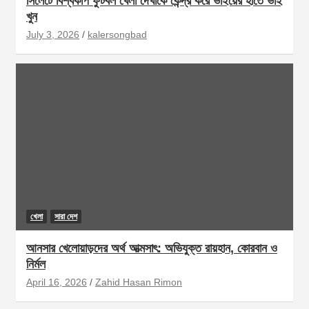
সিলেটে বিশ্বকাপ ফুটবল খেলা দেখাকে কেন্দ্র করে ভাইয়ের হাতে ভাই
খুন
July 3, 2026
kalersongbad
খেলা
সারা দেশ
আনসার খেলোয়াড়দের অর্থ আত্মসাৎ: অভিযুক্ত রায়হান, কোরবান ও
নির্মল
April 16, 2026
Zahid Hasan Rimon