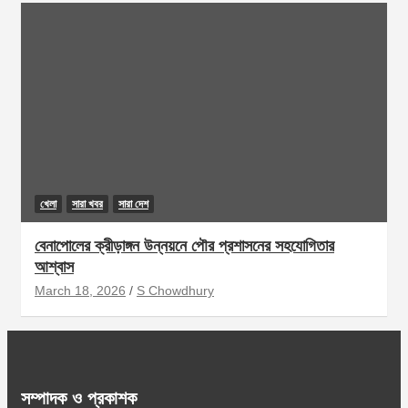
খেলা
সারা খবর
সারা দেশ
বেনাপোলের ক্রীড়াঙ্গন উন্নয়নে পৌর প্রশাসনের সহযোগিতার
আশ্বাস
March 18, 2026
S Chowdhury
সম্পাদক ও প্রকাশক