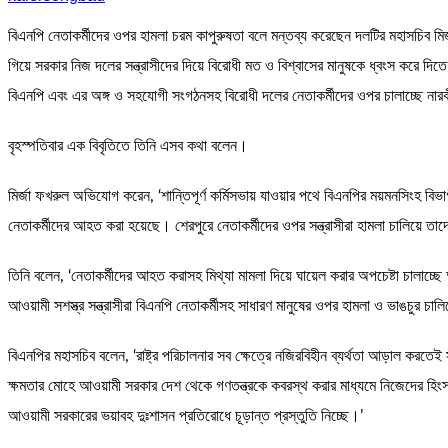
বিএনপি নেতাকর্মীদের ওপর হামলা চরম কাপুরুষতা বলে মন্তব্য করেছেন দলটির মহাসচিব ম
গিয়ে সরকার নিজ দলের সন্ত্রাসীদের দিয়ে বিরোধী মত ও বিশ্বাসের মানুষকে ধ্বংস করে দিতে
বিএনপি এবং এর অঙ্গ ও সহযোগী সংগঠনসহ বিরোধী দলের নেতাকর্মীদের ওপর চালাচ্ছে নারক
বৃহস্পতিবার এক বিবৃতিতে তিনি এসব কথা বলেন।
মির্জা ফখরুল অভিযোগ করেন, ‘শান্তিপূর্ণ কর্মিসভায় যাওয়ার পথে বিএনপির ময়মনসিংহ ব
নেতাকর্মীদের আহত করা হয়েছে। শেরপুরে নেতাকর্মীদের ওপর সন্ত্রাসীরা হামলা চালিয়ে 
তিনি বলেন, ‘নেতাকর্মীদের আহত করাসহ মিথ্যা মামলা দিয়ে ঘায়েল করার অপচেষ্টা চালাচ্
আওয়ামী সশস্ত্র সন্ত্রাসীরা বিএনপি নেতাকর্মীসহ সাধারণ মানুষের ওপর হামলা ও ভাঙচুর চা
বিএনপির মহাসচিব বলেন, ‘রাষ্ট্র পরিচালনার সব ক্ষেত্রে নজিরবিহীন ব্যর্থতা আড়াল কর
ক্ষমতার মোহে আওয়ামী সরকার দেশ থেকে গণতন্ত্রকে কবরস্থ করার মাধ্যমে নিজেদের হিংস্
আওয়ামী সরকারের ভয়াবহ দুঃশাসন প্রতিরোধে চূড়ান্ত প্রস্তুতি নিচ্ছে।’