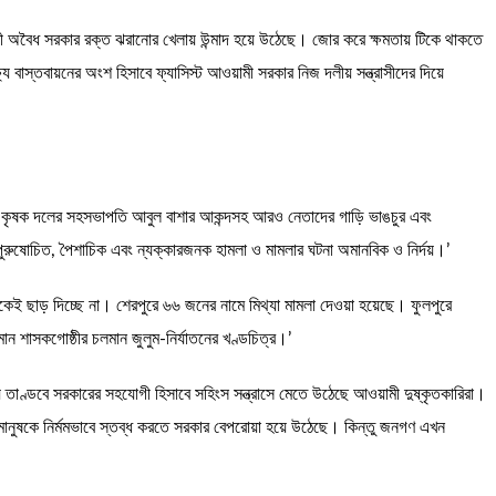
ী অবৈধ সরকার রক্ত ঝরানোর খেলায় উন্মাদ হয়ে উঠেছে। জোর করে ক্ষমতায় টিকে থাকতে
 বাস্তবায়নের অংশ হিসাবে ফ্যাসিস্ট আওয়ামী সরকার নিজ দলীয় সন্ত্রাসীদের দিয়ে
হামলা, কৃষক দলের সহসভাপতি আবুল বাশার আকন্দসহ আরও নেতাদের গাড়ি ভাঙচুর এবং
কাপুরুষোচিত, পৈশাচিক এবং ন্যক্কারজনক হামলা ও মামলার ঘটনা অমানবিক ও নির্দয়।’
কেই ছাড় দিচ্ছে না। শেরপুরে ৬৬ জনের নামে মিথ্যা মামলা দেওয়া হয়েছে। ফুলপুরে
তমান শাসকগোষ্ঠীর চলমান জুলুম-নির্যাতনের খণ্ডচিত্র।’
় তাণ্ডবে সরকারের সহযোগী হিসাবে সহিংস সন্ত্রাসে মেতে উঠেছে আওয়ামী দুষ্কৃতকারিরা।
 মানুষকে নির্মমভাবে স্তব্ধ করতে সরকার বেপরোয়া হয়ে উঠেছে। কিন্তু জনগণ এখন