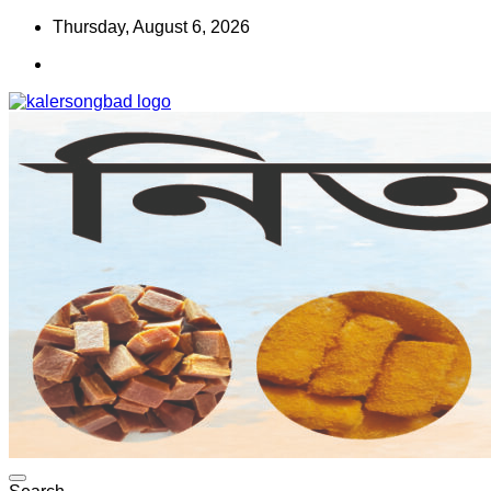
Skip
Thursday, August 6, 2026
to
content
www.kalersongbad.com
কালের সংবাদ