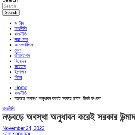
Search
Search
জাতীয়
অর্থনীতি
রাজনীতি
সারা দেশ
আন্তর্জাতিক
খেলা
জীবনযাপন
বিনোদন
ভাইরাস
ইপেপার
শিক্ষা
Home
রাজনীতি
নড়বড়ে অবস্থা অনুধাবন করেই সরকার উন্মাদ: মির্জা ফখরুল
রাজনীতি
নড়বড়ে অবস্থা অনুধাবন করেই সরকার উন্মাদ:
November 24, 2022
kalersongbad