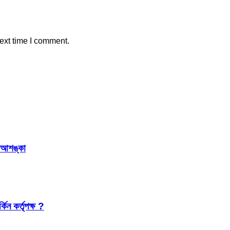
ext time I comment.
র আশঙ্কা
কিন কর্তৃপক্ষ ?