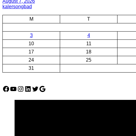
August 7, 2026
kalersongbad
M
T
3
4
10
11
17
18
24
25
31
Facebook
YouTube
Instagram
LinkedIn
Twitter
Google