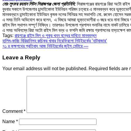
মোঃ লুৎফর রহমান লিটন সিরাজগঞ্জ জেলা প্রতিনিধি:
সিরাজগঞ্জের রায়গঞ্জে রিয়া অটো রাই
বুধবার সকালে উপজেলার চান্দাইকোনা ইউনিয়ন পরিষদ চত্বরে এ মানববন্ধন করে ভুক্তভ
মানববন্ধনে চান্দাইকোনা ইউনিয়ন কৃষক দলের সিনিয়র সহ সভাপতি মো. রুবেল হোসেন সরকা
এ সময় তিনি অভিযোগ করে বলেন, এ বিষয়ে আমরা ভুক্তভোগীরা ৩ বছর ধরে নানা বিষয়ে অ
রাইস মিল স্থাপন সম্পূর্ণ নিষিদ্ধ। তারপরও উপজেলা প্রশাসন শুনানির নামে নাকট চালিয়ে 
এ সময় অবিলম্বে রিয়া অটো রাইস মিল বন্ধ ও ফসলি জমি রক্ষায় প্রশাসনের হস্তক্ষেপ কামন
Tags:
রায়গঞ্জে রাইস মিল ও পুকুর খনন বন্ধের দাবিতে মানববন্ধন
Post
হালিম-কাচ্চি বিরিয়ানিসহ রুচিকর খাবার নিয়েফিরলো নিউইয়র্কের ‘হাটবাজার’
৭১ র কক্ষপথের প্রতিবাদ আজ নিউইয়র্কের জুইস সেন্টারে —
navigation
Leave a Reply
Your email address will not be published.
Required fields are
Comment
*
Name
*