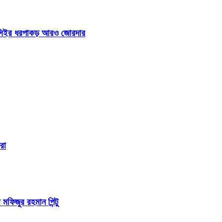
 আইসিইর ধরপাকড় আরও জোরদার
রা
 মফিজুর রহমান পিন্টু