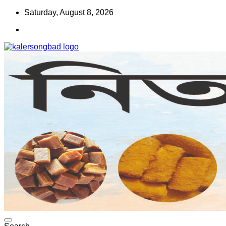
Skip
Saturday, August 8, 2026
to
content
www.kalersongbad.com
কালের সংবাদ