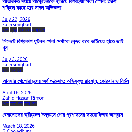
অতিরিক্ত সময়ে আর্জেন্টিনাকে হারিয়ে বিশ্বচ্যাম্পিয়ন স্পেন: তরুণ
শক্তির কাছে হার মানল অভিজ্ঞতা
July 22, 2026
kalersongbad
খেলা
মৃত্যু
সারা খবর
সারা দেশ
সিলেটে বিশ্বকাপ ফুটবল খেলা দেখাকে কেন্দ্র করে ভাইয়ের হাতে ভাই
খুন
July 3, 2026
kalersongbad
খেলা
সারা দেশ
আনসার খেলোয়াড়দের অর্থ আত্মসাৎ: অভিযুক্ত রায়হান, কোরবান ও নির্মল
April 16, 2026
Zahid Hasan Rimon
খেলা
সারা খবর
সারা দেশ
বেনাপোলের ক্রীড়াঙ্গন উন্নয়নে পৌর প্রশাসনের সহযোগিতার আশ্বাস
March 18, 2026
S Chowdhury