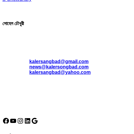
সম্পাদক ও প্রকাশক
সোহেল চৌধুরী
যোগাযোগ
* ই-মেইল:
*
kalersangbad@gmail.com
*
news@kalersongbad.com
*
kalersangbad@yahoo.com
*
ফোন: 02-48952778
*
মোবাইল : 01842-192270
*
হাউস# ৩২, সড়ক# ৬/বি, সেক্টর# ১২, উত্তরা, ঢাকা-১২৩০, বাংলাদেশ।
Social Media Icon
Facebook
YouTube
Instagram
LinkedIn
Google