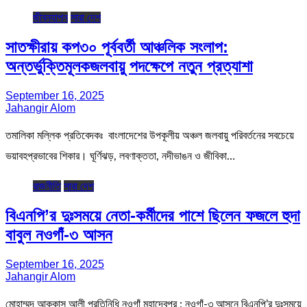
জীবনযাপন
সারা দেশ
সাতক্ষীরায় কপ৩০ পূর্ববর্তী আঞ্চলিক সংলাপ:
অন্তর্ভুক্তিমূলকজলবায়ু পদক্ষেপে নতুন প্রত্যাশা
September 16, 2025
Jahangir Alom
তমালিকা মল্লিক প্রতিবেদকঃ বাংলাদেশের উপকূলীয় অঞ্চল জলবায়ু পরিবর্তনের সবচেয়ে
ভয়াবহপ্রভাবের শিকার। ঘূর্ণিঝড়, লবণাক্ততা, নদীভাঙন ও জীবিকা…
রাজনীতি
সারা দেশ
বিএনপি’র দুঃসময়ে নেতা-কর্মীদের পাশে ছিলেন ফজলে হুদা
বাবুল নওগাঁ-৩ আসন
September 16, 2025
Jahangir Alom
মোহাম্মদ আককাস আলী প্রতিনিধি নওগাঁ মহাদেবপুর : নওগাঁ-৩ আসনে বিএনপি’র দুঃসময়ে