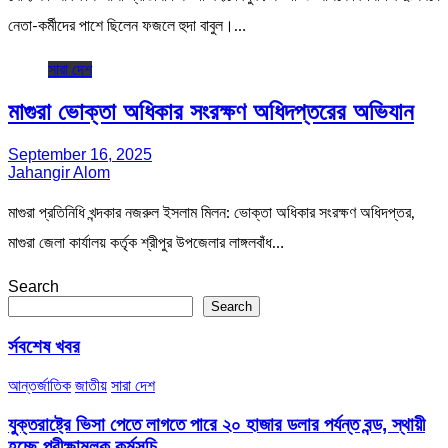
নেতা-কর্মীদের পাশে ছিলেন ফজলে হুদা বাবুল।…
সারা দেশ
মাগুরা ভোক্তা অধিকার সংরক্ষণ অধিদপ্তরের অভিযান
September 16, 2025
Jahangir Alom
মাগুরা প্রতিনিধি খন্দকার নজরুল ইসলাম মিলন: ভোক্তা অধিকার সংরক্ষণ অধিদপ্তর,
মাগুরা জেলা কার্যালয় কর্তৃক শ্রীপুর উপজেলার লাঙ্গলবাঁধ…
Search
Search
র্সবশেষ খবর
আন্তর্জাতিক
জাতীয়
সারা দেশ
যুক্তরাষ্ট্রে ভিসা পেতে লাগতে পারে ২০ হাজার ডলার পর্যন্ত বন্ড, স্থায়ী
হচ্ছে পরীক্ষামূলক কর্মসূচি