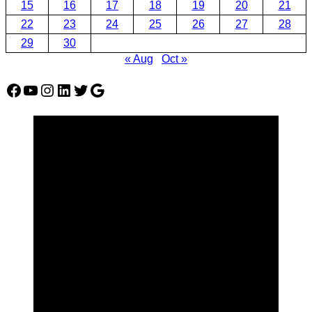
15
16
17
18
19
20
21
22
23
24
25
26
27
28
29
30
« Aug
Oct »
Facebook
YouTube
Instagram
LinkedIn
Twitter
Google