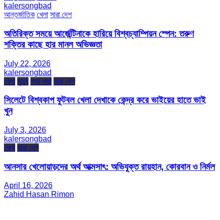
kalersongbad
আন্তর্জাতিক
খেলা
সারা দেশ
অতিরিক্ত সময়ে আর্জেন্টিনাকে হারিয়ে বিশ্বচ্যাম্পিয়ন স্পেন: তরুণ
শক্তির কাছে হার মানল অভিজ্ঞতা
July 22, 2026
kalersongbad
খেলা
মৃত্যু
সারা খবর
সারা দেশ
সিলেটে বিশ্বকাপ ফুটবল খেলা দেখাকে কেন্দ্র করে ভাইয়ের হাতে ভাই
খুন
July 3, 2026
kalersongbad
খেলা
সারা দেশ
আনসার খেলোয়াড়দের অর্থ আত্মসাৎ: অভিযুক্ত রায়হান, কোরবান ও নির্মল
April 16, 2026
Zahid Hasan Rimon
সম্পাদক ও প্রকাশক