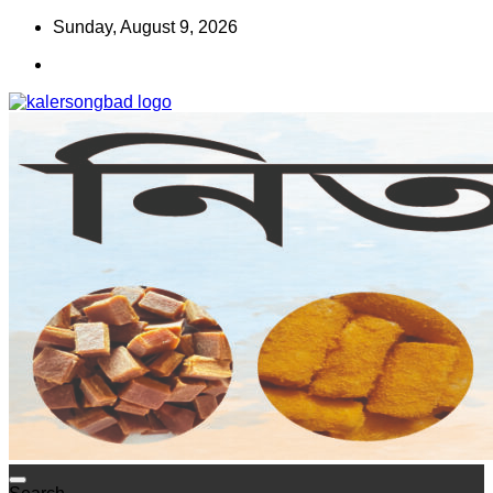
Skip
Sunday, August 9, 2026
to
content
www.kalersongbad.com
কালের সংবাদ