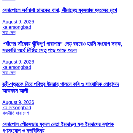
বেনাপোলে সর্বনাশা মাদকের থাবা, সীমান্তে যুবসমাজ ধ্বংসের মুখে
August 9, 2026
kalersongbad
সারা দেশ
“বাঁশের সাঁকোয় ঝুঁকিপূর্ণ পারাপার” দেড় বছরেও হয়নি সংযোগ সড়ক,
সরকারি অর্থে নির্মিত সেতু পড়ে আছে অচল
August 9, 2026
kalersongbad
সারা দেশ
স্ত্রী-পুত্রকে নিয়ে পবিত্র উমরাহ পালনে কবি ও সাংবাদিক মোহাম্মদ
আককাস আলী
August 9, 2026
kalersongbad
রাজনীতি
সারা দেশ
বেনাপোল পৌরসভায় যুবদল নেতা ইমদাদুল হক ইমদাদের ব্যাপক
গণসংযোগ ও মতবিনিময়