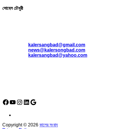
সোহেল চৌধুরী
যোগাযোগ
* ই-মেইল:
*
kalersangbad@gmail.com
*
news@kalersongbad.com
*
kalersangbad@yahoo.com
*
ফোন: 02-48952778
*
মোবাইল : 01842-192270
*
হাউস# ৩২, সড়ক# ৬/বি, সেক্টর# ১২, উত্তরা, ঢাকা-১২৩০, বাংলাদেশ।
Social Media Icon
Facebook
YouTube
Instagram
LinkedIn
Google
Copyright © 2026
কালের সংবাদ