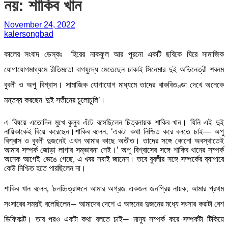
নয়: শাকিব খান
November 24, 2022
kalersongbad
কালের সংবাদ ডেস্কঃ হিরের নাকফুল আর পুরনো একটি ছবিকে ঘিরে সামাজিক
যোগাযোগমাধ্যমে রীতিমতো বাগযুদ্ধে মেতেছেন ঢাকাই সিনেমার দুই অভিনেত্রী শবনম
বুবলী ও অপু বিশ্বাস। সামাজিক যোগাযোগ মাধ্যমে তাদের বাকবিতণ্ডা দেখে অনেকে
মন্তব্য করছেন ‘দুই সতীনের চুলোচুলি’।
এ বিষয়ে এতোদিন মুখে কুলুব এঁটে বসেছিলেন চিত্রনায়ক শাকিব খান। যিনি এই দুই
নায়িকাকেই বিয়ে করেছেন।শাকিব বলেন, ‘একটা কথা নিশ্চিত করে বলতে চাই— অপু
বিশ্বাস ও বুবলী দুজনেই এখন আমার কাছে অতীত। তাদের সঙ্গে কোনো অবস্থাতেই
আমার সম্পর্ক জোড়া লাগার সম্ভাবনা নেই।’ অপু বিশ্বাসের সঙ্গে শাকিব খানের সম্পর্ক
অনেক আগেই ভেঙে গেছে, এ খবর সবাই জানেন। তবে বুবলীর সঙ্গে সম্পর্কের ব্যাপারে
কেউ নিশ্চিত হতে পারছিলেন না।
শাকিব খান বলেন, ‘চলচ্চিত্রাঙ্গনে আমার অগ্রজ একজন জনপ্রিয় নায়ক, আমার প্রথম
সংসারের সময়ই বলেছিলেন— আমাদের দেশে এ অঙ্গনের দুজনের মধ্যে সংসার করাটা বেশ
ডিফিকাল্ট। তার পরও একটা কথা বলতে চাই— মানুষ সম্পর্ক করে সম্পর্কটা টিকিয়ে