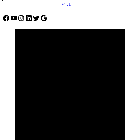
« Jul
Facebook
YouTube
Instagram
LinkedIn
Twitter
Google