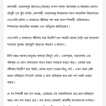
বদলগাছী -মহাদেবপুর আসনের (সাবেক) সংসদ সদস্য আলহাজ্ব ড.আকরাম হোসেন
চৌধুরী এক খুঁদে বার্তায় ,বদলগাছী -মহাদেবপুর উপজেলার সকল মাধ্যমিক বিদ্যালয়ের
এসএসসি,দাখিল ও সমমানের পরীক্ষায় পাস করা সকল শিক্ষার্থী, অভিভাবকও
শিক্ষকদের আন্তরিক শুভেচ্ছা এবং অভিনন্দন জানিয়েছেন।
এসএসসি ও সমমানের পরীক্ষায় যারা উত্তীর্ণ হতে পারেনি তাদের ধৈর্য্য ধরে মনোযোগ
সহকারে পুনরায় প্রস্তুতি গ্রহণের আহ্বান ও জানান।
তিনি আরও জানান,মানুষের অসাধ্য কিছুই নেই। একাগ্রতা, অধ্যবসায় এবং
পরিশ্রম যে কোন অসাধ্যকে সাধন করতে সহায়তা করতে পারে। তোমরা যারা
পরীক্ষায় উত্তীর্ণ হতে পারনি, তাদের হতাশ হওয়ার কিছু নেই। এখন থেকে চেষ্টা
করলে ভবিষ্যতে নিশ্চয়ই তোমরা এ বাধা অতিক্রম করে ভাল ফল অর্জন করতে
পারবে।
যে সব শিক্ষার্থী ভাল ফল করেছ, তোমাদের এই ধারাবাহিকতা ধরে রেখে ভবিষ্যতে
আরও ভাল ফল করতে হবে। মনে রাখবে তোমরাই আগামীর বাংলাদেশের কর্ণধার।