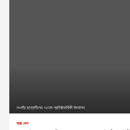
নওগাঁয় ছাত্রলীগের ৭৫তম প্রতিষ্ঠাবার্ষিকী উদযাপন
সারা দেশ