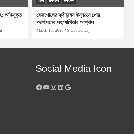
খেলা
সারা খবর
সারা দেশ
ৎ: অভিযুক্ত
বেনাপোলের ক্রীড়াঙ্গন উন্নয়নে পৌর
প্রশাসনের সহযোগিতার আশ্বাস
on
March 18, 2026
S Chowdhury
Social Media Icon
Facebook
YouTube
Instagram
LinkedIn
Google