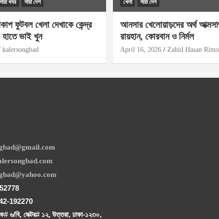
সারা খবর
সারা দেশ
খেলা
সারা দেশ
বকাপ ফুটবল খেলা দেখাকে কেন্দ্র
আনসার খেলোয়াড়দের অর্থ আত্মসা
 হাতে ভাই খুন
রায়হান, কোরবান ও নির্মল
kalersongbad
April 16, 2026
Zahid Hasan Rim
ngbad@gmail.com
lersongbad.com
ngbad@yahoo.com
952778
842-192270
# ৬/বি, সেক্টর# ১২, উত্তরা, ঢাকা-১২৩০,