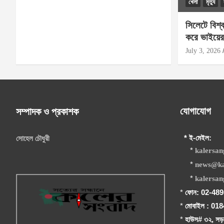
খেলা
মৃত্যু
সিলেটে বিশ্
করে ভাইয়ের
July 3, 2026
যোগাযোগ
সম্পাদক ও প্রকাশক
* ই-মেইল:
সোহেল চৌধুরী
*
kalersa
*
news@ka
*
kalersa
*
ফোন: 02-48
*
মোবাইল : 01
*
হাউস# ৩২, সড়ক