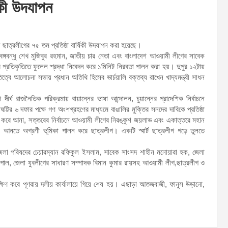
িকী উদযাপন
ছাত্রলীগের ৭৫ তম প্রতিষ্ঠা বার্ষিকী উদযাপন করা হয়েছে।
বঙ্গবন্ধু শেখ মুজিবুর রহমান, জাতীয় চার নেতা এবং বাংলাদেশ আওয়ামী লীগের সাবেক
ের প্রতিকৃতিতে ফুলেল শ্রদ্ধা নিবেদন করে ১মিনিট নিরবতা পালন করা হয়। দুপুর ১২টায়
্বে আলোচনা সভায় প্রধান অতিথি হিসেব ভার্চয়ালি বক্তব্য রাখেন খাদ্যমন্ত্রী সাধন
্ঘ রাজনৈতিক পরিক্রমায় বায়ান্নের ভাষা আন্দোলন, চুয়ান্নের প্রাদেশিক নির্বাচনে
েষট্টির ৬ দফার পক্ষে গণ অংশগ্রহণের মাধ্যমে বাঙালির মুক্তির সনদের দাবিকে প্রতিষ্ঠা
্ত করে আনা, সত্তরের নির্বাচনে আওয়ামী লীগের নিরঙ্কুশ জয়লাভ এবং একাত্তরে মহান
ে আনতে অগ্রণী ভূমিকা পালন করে ছাত্রলীগ। একটি স্মার্ট ছাত্রলীগ গড়ে তুলতে
েলা পরিষদের চেয়ারম্যান রফিকুল ইসলাম, সাবেক সাংসদ শাহীন মনোয়ারা হক, জেলা
গোপাল, জেলা যুবলীগের সাধারণ সম্পাদক বিমান কুমার রায়সহ আওয়ামী লীগ,ছাত্রলীগ ও
দক্ষিণ করে পূণরায় দলীয় কার্যালায়ে গিয়ে শেষ হয়। এছাড়া আতজবাজী, ফানুস উড়ানো,