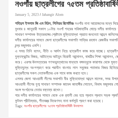
নওগাঁয় ছাত্রলীগের ৭৫তম প্রতিষ্ঠাবার্ষ
January 5, 2023
Jahangir Alom
শহিদুল ইসলাম জি এম মিঠন, সিনিয়র রিপোর্টারঃ
নওগাঁয় নানা আয়োজনের মধ্যে দিয়ে 
বুধবার ৪ জানুয়ারী সকাল ১০টায় নওগাঁ শহরের সরিষাহাটির মোড়ে দলীয় কার্যালয়ে 
সাধারণ সম্পাদক উত্তরবঙ্গের শ্রেষ্টতম মুক্তিযোদ্ধা প্রয়াত জননেতা আব্দুল জলিল
দলীয় কার্যালয়ের সামনে জেলা ছাত্রলীগের সভাপতি সাব্বির রহমান রেজভীর সভাপতিত
চন্দ্র মজুমদার এমপি।
এ সময় তিনি বলেন, নীতি ও আর্দশ নিয়ে ছাত্রলীগ কাজ করে যাচ্ছে। ছাত্রলীগ দীর
যুক্তফ্রন্টের বিজয়, আটান্নের আইয়ুব বিরোধী আন্দোলন, বাষট্টির শিক্ষা আন্দোলন, ষ
করে। এরপর ঊনসত্তরের গণঅভ্যুত্থানের মাধ্যমে বঙ্গবন্ধুকে কারাগার থেকে মুক
মুক্তিযুদ্ধে অংশগ্রহণ করে পরাধীন বাংলায় লাল সবুজের পতাকার বিজয় ছিনিয়
ছাত্রলীগের সকল নেতাকর্মীদের এক সাথে কাজ করতে হবে।
এসময় জেলা আওয়ামী লীগের সভাপতি বীর মুক্তিযোদ্ধা আব্দুল মালেক, সদর উপজ
আওয়ামী লীগের যুগ্ম সাধারণ সম্পাদক জাভেদ জাহাঙ্গীর সোহেল, বিভাষ মজুমদার 
অংঙ্গ সংগঠনের নেতার বক্তব্য রাখেন।
পরে দলীয় কার্যালয়ের সামনে থেকে এক র‌্যালী বের হয়ে প্রধান প্রধান সড়ক প্র
ফুটবল প্রীতিম্যাচ, শীতবস্ত্র বিতরণসহ নানা কর্মসূচি গ্রহণ করা হয়েছে।
Tags:
নওগাঁয় ছাত্রলীগের ৭৫তম প্রতিষ্ঠাবার্ষিকী উদযাপন