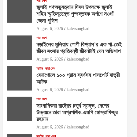
সারা দেশ
জুলাই গণঅভ্যুত্থান দিবস উপলক্ষে জুলাই
শহিদ স্মৃতিস্তম্ভে পুষ্পস্তবক অর্পণে নওগাঁ
জেলা পুলিশ
August 6, 2026
kalersongbad
সারা দেশ
নড়াইলের মুলিয়ায় গোপী বিশ্বাস’র এক পা-তেই
জীবন সংসার প্রতিবন্ধী জীবনটাই যেন অভিশাপ
August 6, 2026
kalersongbad
আইন
সারা দেশ
বেনাপোলে ১০০ গ্রাম স্বর্ণসহ পাসপোর্ট যাত্রী
আটক
August 6, 2026
kalersongbad
সারা দেশ
সাংবাদিকরা রাষ্ট্রের চতুর্থ স্তম্ভ, দেশের
উন্নয়নে তারা অগ্রপথিক-এমপি মোস্তাফিজুর
রহমান
August 6, 2026
kalersongbad
জাতীয়
সারা দেশ