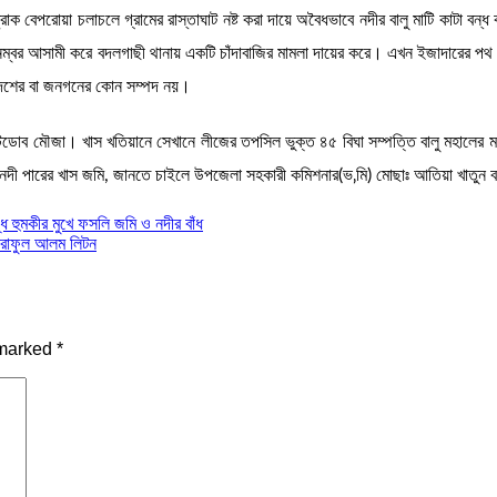
াক বেপরোয়া চলাচলে গ্রামের রাস্তাঘাট নষ্ট করা দায়ে অবৈধভাবে নদীর বালু মাটি কাটা বন্
 ১নম্বর আসামী করে বদলগাছী থানায় একটি চাঁদাবাজির মামলা দায়ের করে। এখন ইজাদারের প
ি দেশের বা জনগনের কোন সম্পদ নয়।
্টডোব মৌজা। খাস খতিয়ানে সেখানে লীজের তপসিল ভুক্ত ৪৫ বিঘা সম্পত্তি বালু মহালের 
হ নদী পারের খাস জমি, জানতে চাইলে উপজেলা সহকারী কমিশনার(ভ‚মি) মোছাঃ আতিয়া খাতুন
ে হুমকীর মুখে ফসলি জমি ও নদীর বাঁধ
আশরাফুল আলম লিটন
 marked
*