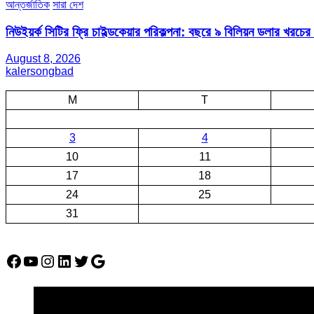
আন্তর্জাতিক
সারা দেশ
নিউইয়র্ক সিটির ফ্রি চাইল্ডকেয়ার পরিকল্পনা: বছরে ৯ বিলিয়ন ডলার খরচে
August 8, 2026
kalersongbad
M
T
3
4
10
11
17
18
24
25
31
Facebook
YouTube
Instagram
LinkedIn
Twitter
Google