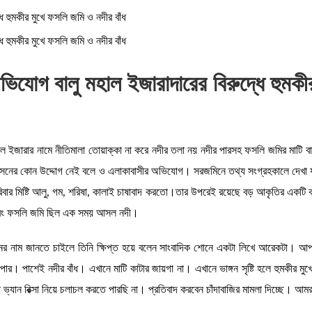
ে হুমকীর মুখে ফসলি জমি ও নদীর বাঁধ
ে হুমকীর মুখে ফসলি জমি ও নদীর বাঁধ
িযোগ বালু মহাল ইজারাদারের বিরুদ্ধে হুমকী
হাল ইজারার নামে নীতিমালা তোয়াক্কা না করে নদীর তলা নয় নদীর পারসহ ফসলি জমির মাটি ব
ে প্রশাসনের কোন উদ্দোগ নেই বলে ও এলাকাবাসীর অভিযোগ। সরজমিনে তথ্য সংগ্রহকালে দেখা
পরিবার মিষ্টি আলু, গম, শরিষা, কালাই চাষাবাদ করতো।তার উপরেই রয়েছে বড় আকৃতির একটি ক
 এবং ফসলি জমি ছিল এক সময় আসল নদী।
র নাম জানতে চাইলে তিনি ক্ষিপ্ত হয়ে বলেন সাংবাদিক শোনে একটা লিখে আরেকটা। আপনাদ
ার। পাশেই নদীর বাঁধ। এখানে মাটি কাটার জায়গা না। এখানে ভাঙ্গন সৃষ্টি হলে হুমকীর মুখ
 ভ্যান রিক্সা নিয়ে চলাচল করতে পারছি না। প্রতিবাদ করবেন চাঁদাবাজির মামলা দিচ্ছে। আ