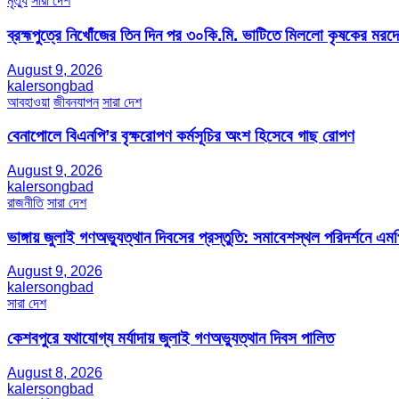
মৃত্যু
সারা দেশ
ব্রহ্মপুত্রে নিখোঁজের তিন দিন পর ৩০কি.মি. ভাটিতে মিললো কৃষকের মরদ
August 9, 2026
kalersongbad
আবহাওয়া
জীবনযাপন
সারা দেশ
বেনাপোলে বিএনপি’র বৃক্ষরোপণ কর্মসূচির অংশ হিসেবে গাছ রোপণ
August 9, 2026
kalersongbad
রাজনীতি
সারা দেশ
ভাঙ্গায় জুলাই গণঅভ্যুত্থান দিবসের প্রস্তুতি: সমাবেশস্থল পরিদর্শনে এ
August 9, 2026
kalersongbad
সারা দেশ
কেশবপুরে যথাযোগ্য মর্যাদায় জুলাই গণঅভ্যুত্থান দিবস পালিত
August 8, 2026
kalersongbad