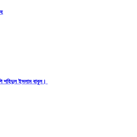
েহ
মপি শহিদুল ইসলাম বাবুল। ​