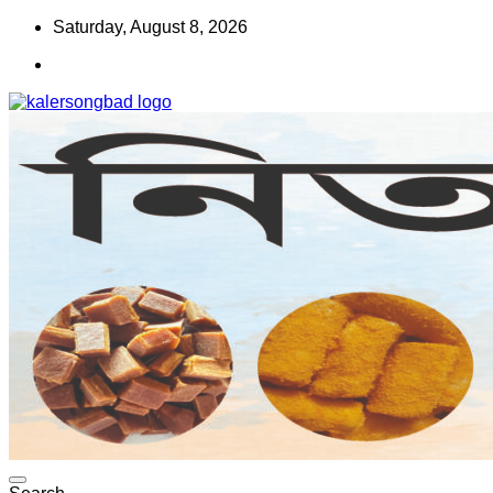
Skip
Saturday, August 8, 2026
to
content
www.kalersongbad.com
কালের সংবাদ