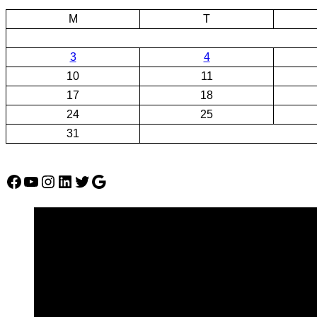
M
T
3
4
10
11
17
18
24
25
31
Facebook
YouTube
Instagram
LinkedIn
Twitter
Google