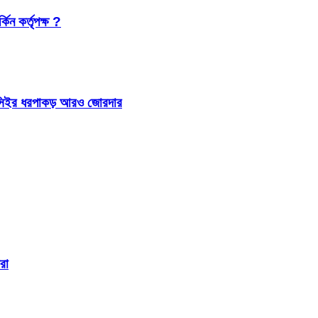
কিন কর্তৃপক্ষ ?
 আইসিইর ধরপাকড় আরও জোরদার
রা