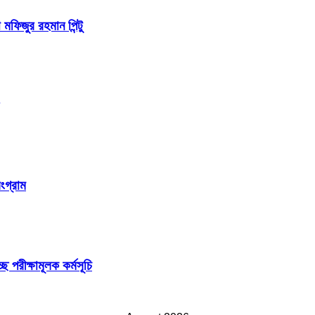
 মফিজুর রহমান পিন্টু
ংগ্রাম
ছে পরীক্ষামূলক কর্মসূচি