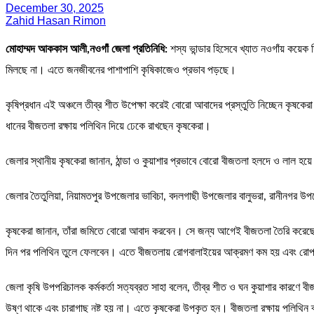
December 30, 2025
Zahid Hasan Rimon
মোহাম্মদ আককাস আলী,নওগাঁ জেলা প্রতিনিধি:
শস্য ভান্ডার হিসেবে খ্যাত নওগাঁয় কয়েক 
মিলছে না। এতে জনজীবনের পাশাপাশি কৃষিকাজেও প্রভাব পড়ছে।
কৃষিপ্রধান এই অঞ্চলে তীব্র শীত উপেক্ষা করেই বোরো আবাদের প্রস্তুতি নিচ্ছেন কৃষক
ধানের বীজতলা রক্ষায় পলিথিন দিয়ে ঢেকে রাখছেন কৃষকেরা।
জেলার স্থানীয় কৃষকেরা জানান, ঠান্ডা ও কুয়াশার প্রভাবে বোরো বীজতলা হলদে ও লাল 
জেলার তৈতুলিয়া, নিয়ামতপুর উপজেলার ভাবিচা, বদলগাছী উপজেলার বালুভরা, রানীনগর উ
কৃষকেরা জানান, তাঁরা জমিতে বোরো আবাদ করবেন। সে জন্য আগেই বীজতলা তৈরি করেছে
দিন পর পলিথিন তুলে ফেলবেন। এতে বীজতলায় রোগবালাইয়ের আক্রমণ কম হয় এবং রোপণে
জেলা কৃষি উপপরিচালক কর্মকর্তা সত্যব্রত সাহা বলেন, তীব্র শীত ও ঘন কুয়াশার কারণ
উষ্ণ থাকে এবং চারাগাছ নষ্ট হয় না। এতে কৃষকেরা উপকৃত হন। বীজতলা রক্ষায় পলিথিন 