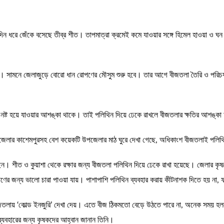
দিন ধরে জেঁকে বসেছে তীব্র শীত। তাপমাত্রা ক্রমেই কমে যাওয়ার সঙ্গে হিমেল হাওয়া ও ঘন ক
েরা। সামনে জেলাজুড়ে বোরো ধান রোপণের মৌসুম শুরু হবে। তার আগে বীজতলা তৈরি ও পরিচর্
হয়ে নষ্ট হয়ে যাওয়ার আশঙ্কা থাকে। তাই পলিথিন দিয়ে ঢেকে রাখলে বীজতলার ক্ষতির আশঙ্
পজেলার কাশেমপুরসহ বেশ কয়েকটি উপজেলার মাঠ ঘুরে দেখা গেছে, অধিকাংশ বীজতলাই পলিথ
ন। শীত ও কুয়াশা থেকে রক্ষার জন্য বীজতলা পলিথিন দিয়ে ঢেকে রাখা হয়েছে। জেলার ক
র জন্য ভালো চারা পাওয়া যায়। পাশাপাশি পলিথিন ব্যবহার করায় কীটনাশক দিতে হয় না
ে বীজতলায় ‘কোল্ড ইনজুরি’ দেখা দেয়। এতে বীজ ঠিকমতো বেড়ে উঠতে পারে না, অনেক সময় হ
ব্যবহারের জন্য কৃষকদের আহ্বান জানান তিনি।