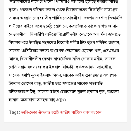
নেতাকর্মীদের নামে ছাপানো পোস্টারও লাগানো হয়েছে নগরীর বিভিন্ন
স্থানে। গতকাল রবিবার সকাল থেকে বিমানবন্দরের ভিআইপি লাউঞ্জের
সামনে অবস্থান নেন জাতীয় পার্টির নেতাকর্মীরা। রওশন এরশাদ ভিআইপি
লাউঞ্জের বাইরে এলে মুহুর্মুহু স্লোগানে, করতালিতে তাকে স্বাগত জানান
নেতাকর্মীরা। ভিআইপি লাউঞ্জে বিরোধীদলীয় নেতাকে অভ্যর্থনা জানাতে
বিমানবন্দরে উপস্থিত সংসদের বিরোধী দলীয় চিফ হুইপ মশিউর রহমান,
সাবেক প্রেসিডিয়াম সদস্য অধ্যাপক দেলোয়ার হোসেন খান, এসএমএম
আলম, বিরোধীদলীয় নেতার রাজনৈতিক সচিব গোলাম মসীহ্, সাবেক
প্রেসিডিয়াম সদস্য জাফর ইকবাল সিদ্দিকী, ফখরুজ্জামান জাহাঙ্গীর,
সাবেক এমপি নুরুল ইসলাম মিলন, সাবেক ভাইস চেয়ারম্যার অধ্যাপক
ইকবাল হোসেন রাজু, জাতীয় ছাত্র সমাজের সাবেক সভাপতি
মনিরুজ্জামান টিটু, সাবেক ভাইস চেয়ারম্যান নূরুল ইসলাম নূরু, আমেনা
হাসান, মনোয়ারা তাহেরা মানু প্রমুখ।
Tags:
ভাবি-দেবর ঐক্যবদ্ধ হয়েই জাতীয় পার্টিকে রক্ষা করবেন