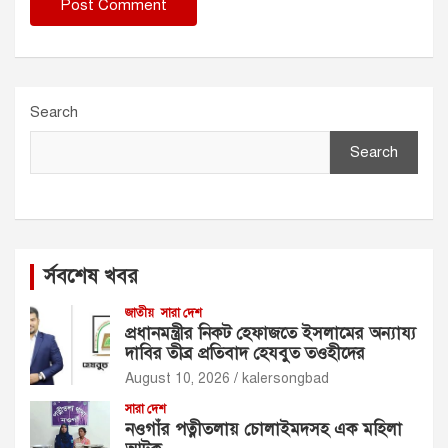
Search
Search
র্সবশেষ খবর
জাতীয়
সারা দেশ
প্রধানমন্ত্রীর নিকট হেফাজতে ইসলামের অন্যায্য
দাবির তীব্র প্রতিবাদ হেযবুত তওহীদের
August 10, 2026
kalersongbad
সারা দেশ
নওগাঁর পত্নীতলায় চোলাইমদসহ এক মহিলা